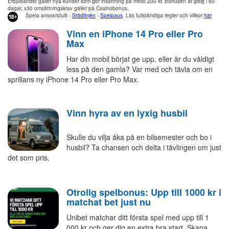
Erbjudandet gäller nya kunder som gör insättning på minst 200 kr. Bonusen är giltig i 60
dagar. x30 omsättningskrav gäller på Casinobonus.
Spela ansvarsfullt -
Stödlinjen
-
Spelpaus
. Läs fullständiga regler och villkor
här
Vinn en iPhone 14 Pro eller Pro
Max
Har din mobil börjat ge upp, eller är du väldigt
less på den gamla? Var med och tävla om en
sprillans ny iPhone 14 Pro eller Pro Max.
Vinn hyra av en lyxig husbil
Skulle du vilja åka på en bilsemester och bo i
husbil? Ta chansen och delta i tävlingen om just
det som pris.
Otrolig spelbonus: Upp till 1000 kr i
matchat bet just nu
Unibet matchar ditt första spel med upp till 1
000 kr och ger dig en extra bra start. Skapa