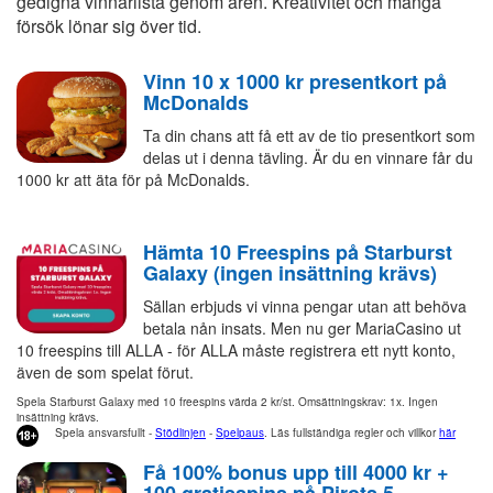
gedigna vinnarlista genom åren. Kreativitet och många
försök lönar sig över tid.
Vinn 10 x 1000 kr presentkort på
McDonalds
Ta din chans att få ett av de tio presentkort som
delas ut i denna tävling. Är du en vinnare får du
1000 kr att äta för på McDonalds.
Hämta 10 Freespins på Starburst
Galaxy (ingen insättning krävs)
Sällan erbjuds vi vinna pengar utan att behöva
betala nån insats. Men nu ger MariaCasino ut
10 freespins till ALLA - för ALLA måste registrera ett nytt konto,
även de som spelat förut.
Spela Starburst Galaxy med 10 freespins värda 2 kr/st. Omsättningskrav: 1x. Ingen
insättning krävs.
Spela ansvarsfullt -
Stödlinjen
-
Spelpaus
. Läs fullständiga regler och villkor
här
Få 100% bonus upp till 4000 kr +
100 gratisspins på Pirots 5