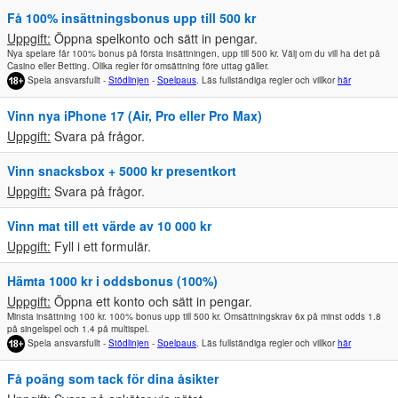
Få 100% insättningsbonus upp till 500 kr
Uppgift:
Öppna spelkonto och sätt in pengar.
Nya spelare får 100% bonus på första insättningen, upp till 500 kr. Välj om du vill ha det på
Casino eller Betting. Olika regler för omsättning före uttag gäller.
Spela ansvarsfullt -
Stödlinjen
-
Spelpaus
. Läs fullständiga regler och villkor
här
Vinn nya iPhone 17 (Air, Pro eller Pro Max)
Uppgift:
Svara på frågor.
Vinn snacksbox + 5000 kr presentkort
Uppgift:
Svara på frågor.
Vinn mat till ett värde av 10 000 kr
Uppgift:
Fyll i ett formulär.
Hämta 1000 kr i oddsbonus (100%)
Uppgift:
Öppna ett konto och sätt in pengar.
Minsta insättning 100 kr. 100% bonus upp till 500 kr. Omsättningskrav 6x på minst odds 1.8
på singelspel och 1.4 på multispel.
Spela ansvarsfullt -
Stödlinjen
-
Spelpaus
. Läs fullständiga regler och villkor
här
Få poäng som tack för dina åsikter