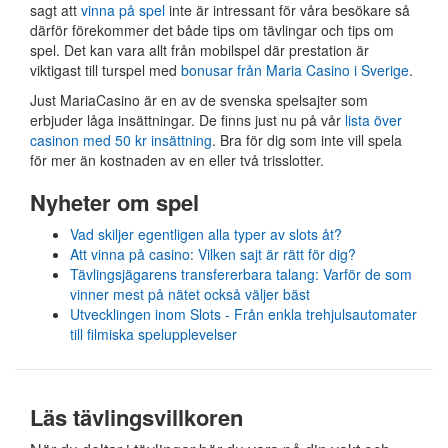
sagt att
vinna på spel
inte är intressant för våra besökare så
därför förekommer det både tips om tävlingar och tips om
spel. Det kan vara allt från mobilspel där prestation är
viktigast till turspel med
bonusar från Maria Casino i Sverige
.
Just MariaCasino är en av de svenska spelsajter som
erbjuder låga insättningar. De finns just nu på vår
lista över
casinon med 50 kr insättning
. Bra för dig som inte vill spela
för mer än kostnaden av en eller två trisslotter.
Nyheter om spel
Vad skiljer egentligen alla typer av slots åt?
Att vinna på casino: Vilken sajt är rätt för dig?
Tävlingsjägarens transfererbara talang: Varför de som
vinner mest på nätet också väljer bäst
Utvecklingen inom Slots - Från enkla trehjulsautomater
till filmiska spelupplevelser
Läs tävlingsvillkoren