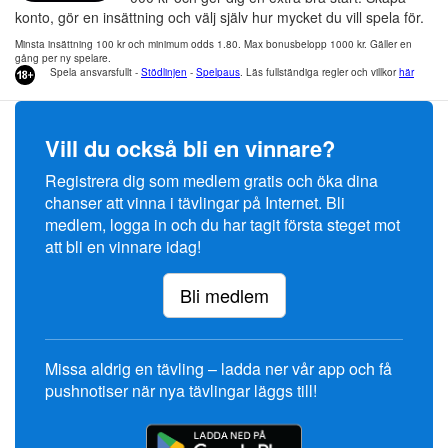
konto, gör en insättning och välj själv hur mycket du vill spela för.
Minsta insättning 100 kr och minimum odds 1.80. Max bonusbelopp 1000 kr. Gäller en
gång per ny spelare.
Spela ansvarsfullt -
Stödlinjen
-
Spelpaus
. Läs fullständiga regler och villkor
här
Vill du också bli en vinnare?
Registrera dig som medlem gratis och öka dina
chanser att vinna i tävlingar på Internet. Bli
medlem, logga in och du har tagit första steget mot
att bli en vinnare idag!
Bli medlem
Missa aldrig en tävling – ladda ner vår app och få
pushnotiser när nya tävlingar läggs till!