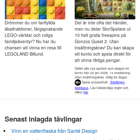
Drömmer du om fartfyllda
Det är inte ofta det händer,
åkattraktioner, färgsprakande
men nu delar StorSpelare ut
LEGO-världar och roliga
10 helt gratis freespins på
familjeäventyr? Nu har du
Gonzos Quest 2. Utan
chansen att vinna en resa till
insättningskrav! Du kan skapa
LEGOLAND Billund.
ett konto och spela direkt för
att vinna riktiga pengar.
Gäller alla nya spelare som skapar ett
konto från 20 jan 2026. 1x omsättning.
Utan insättningskrav. Giltig 60 dagar.
Spela ansvarsfullt -
Stödlinjen
-
Spelpaus
. Läs fullständiga regler och
villkor
här
Senast inlagda tävlingar
Vinn en vattenflaska från Santé Design