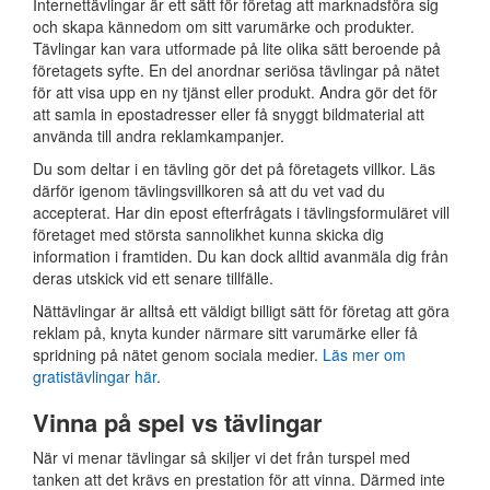
Internettävlingar är ett sätt för företag att marknadsföra sig
och skapa kännedom om sitt varumärke och produkter.
Tävlingar kan vara utformade på lite olika sätt beroende på
företagets syfte. En del anordnar seriösa tävlingar på nätet
för att visa upp en ny tjänst eller produkt. Andra gör det för
att samla in epostadresser eller få snyggt bildmaterial att
använda till andra reklamkampanjer.
Du som deltar i en tävling gör det på företagets villkor. Läs
därför igenom tävlingsvillkoren så att du vet vad du
accepterat. Har din epost efterfrågats i tävlingsformuläret vill
företaget med största sannolikhet kunna skicka dig
information i framtiden. Du kan dock alltid avanmäla dig från
deras utskick vid ett senare tillfälle.
Nättävlingar är alltså ett väldigt billigt sätt för företag att göra
reklam på, knyta kunder närmare sitt varumärke eller få
spridning på nätet genom sociala medier.
Läs mer om
gratistävlingar här
.
Vinna på spel vs tävlingar
När vi menar tävlingar så skiljer vi det från turspel med
tanken att det krävs en prestation för att vinna. Därmed inte