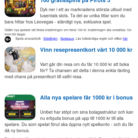
Dyk ner i ett av marknadens största utbud med
tusentals slots. Ta del av unika titlar som du
bara hittar hos Leovegas - ständigt nya, exklusiva spel.
Gäller nya spelare vid första insättningen om minst 100 kr. Insättningen ska omsättas 10x
inom 60 dagar.
Spela ansvarsfullt -
Stödlinjen
-
Spelpaus
. Läs fullständiga regler och villkor
här
Vinn resepresentkort värt 10 000 kr
Vart går din resa om du får 10 000 kr att boka
för? Ta chansen att delta i denna enkla tävling
med chans på presentkort till valfri resa.
Alla nya spelare får 1000 kr i bonus
Unibet har stöpt om sina bolagsstruktur och kan
nu erbjuda bonus på upp till 1000 kr till alla
spelare. Du som spelat förut ska öppna nytt spelkonto - och du får
då ny bonus.