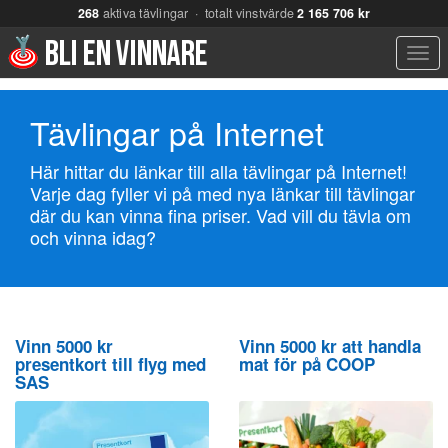
268
aktiva tävlingar · totalt vinstvärde
2 165 706 kr
Men
Tävlingar på Internet
Här hittar du länkar till alla tävlingar på Internet!
Varje dag fyller vi på med nya länkar till tävlingar
där du kan vinna fina priser. Vad vill du tävla om
och vinna idag?
Vinn 5000 kr
Vinn 5000 kr att handla
presentkort till flyg med
mat för på COOP
SAS