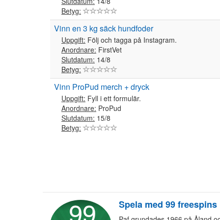
Slutdatum:
14/8
Betyg:
Vinn en 3 kg säck hundfoder
Uppgift:
Följ och tagga på Instagram.
Anordnare:
FirstVet
Slutdatum:
14/8
Betyg:
Vinn ProPud merch + dryck
Uppgift:
Fyll i ett formulär.
Anordnare:
ProPud
Slutdatum:
15/8
Betyg:
Spela med 99 freespins
Paf grundades 1966 på Åland och