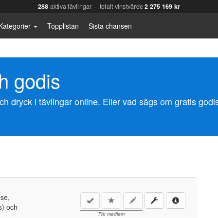
288
aktiva tävlingar · totalt vinstvärde
2 275 169 kr
Kategorier
Topplistan
Sista chansen
h godis
dryck i tävlingar online. Eller vad sägs om gratis godis i
.se,
s) och
För medlem