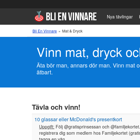
Nya tävlingar
Bli En Vinnare
»
Mat & Dryck
Vinn mat, dryck oc
Äta bör man, annars dör man. Vinn mat och 
ätbart.
Tävla och vinn!
10 glassar eller McDonald's presentkort
Uppgift:
Följ @gratisprinsessan och @familjekortet
registrera dig som medlem hos Familjekortet (grati
tagga en vän.