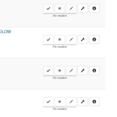
För medlem
 BÜLOW
För medlem
För medlem
För medlem