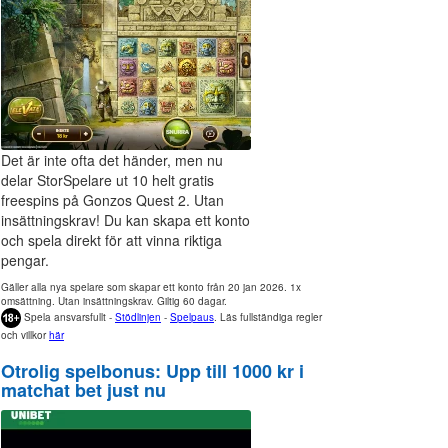
Det är inte ofta det händer, men nu
delar StorSpelare ut 10 helt gratis
freespins på Gonzos Quest 2. Utan
insättningskrav! Du kan skapa ett konto
och spela direkt för att vinna riktiga
pengar.
Gäller alla nya spelare som skapar ett konto från 20 jan 2026. 1x
omsättning. Utan insättningskrav. Giltig 60 dagar.
Spela ansvarsfullt -
Stödlinjen
-
Spelpaus
. Läs fullständiga regler
och villkor
här
Otrolig spelbonus: Upp till 1000 kr i
matchat bet just nu