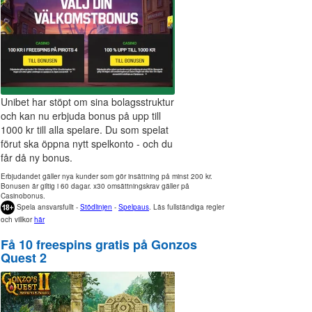
Unibet har stöpt om sina bolagsstruktur
och kan nu erbjuda bonus på upp till
1000 kr till alla spelare. Du som spelat
förut ska öppna nytt spelkonto - och du
får då ny bonus.
Erbjudandet gäller nya kunder som gör insättning på minst 200 kr.
Bonusen är giltig i 60 dagar. x30 omsättningskrav gäller på
Casinobonus.
Spela ansvarsfullt -
Stödlinjen
-
Spelpaus
. Läs fullständiga regler
och villkor
här
Få 10 freespins gratis på Gonzos
Quest 2