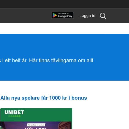
Sök
Logga in
tävling:
 ett helt år. Här finns tävlingarna om allt
Alla nya spelare får 1000 kr i bonus