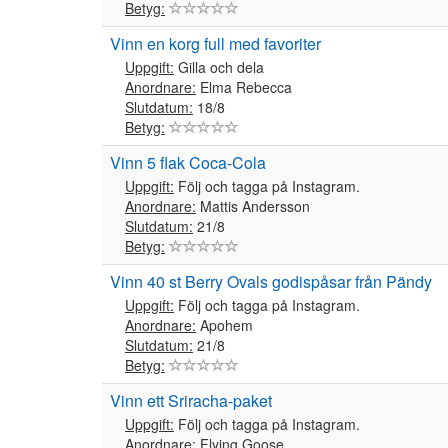
Betyg:
Vinn en korg full med favoriter
Uppgift:
Gilla och dela
Anordnare:
Elma Rebecca
Slutdatum:
18/8
Betyg:
Vinn 5 flak Coca-Cola
Uppgift:
Följ och tagga på Instagram.
Anordnare:
Mattis Andersson
Slutdatum:
21/8
Betyg:
Vinn 40 st Berry Ovals godispåsar från Pändy
Uppgift:
Följ och tagga på Instagram.
Anordnare:
Apohem
Slutdatum:
21/8
Betyg:
Vinn ett Sriracha-paket
Uppgift:
Följ och tagga på Instagram.
Anordnare:
Flying Goose