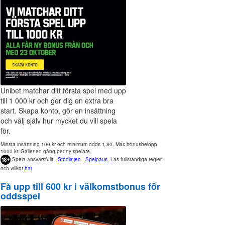
Unibet matchar ditt första spel med upp
till 1 000 kr och ger dig en extra bra
start. Skapa konto, gör en insättning
och välj själv hur mycket du vill spela
för.
Minsta insättning 100 kr och minimum odds 1.80. Max bonusbelopp
1000 kr. Gäller en gång per ny spelare.
Spela ansvarsfullt -
Stödlinjen
-
Spelpaus
. Läs fullständiga regler
och villkor
här
Få upp till 600 kr i välkomstbonus för
oddsspel