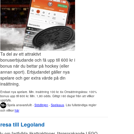
Ta del av ett attraktivt
bonuserbjudande och få upp till 600 kr i
bonus när du bettar på hockey (eller
annan sport). Erbjudandet gäller nya
spelare och ger extra värde på din
insättning.
Endast nya spelare. Min. insättning 100 kr. 6x Omsättningskrav. 100%
bonus upp till 600 kr. Min. 1,80 odds. Giltigt i 60 dagar från att villkor
uppfylls.
Spela ansvarsfullt -
Stödlinjen
-
Spelpaus
. Läs fullständiga regler
och villkor
här
resa till Legoland
 om fartfyllda åkattraktioner, färgsprakande LEGO-