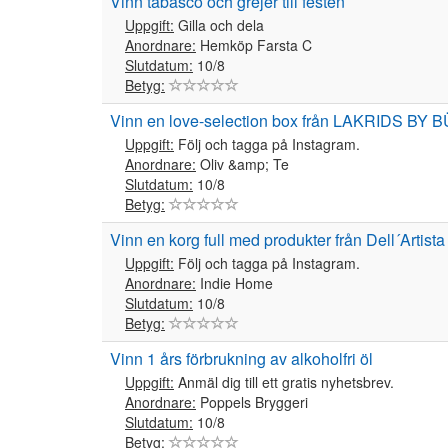
Vinn tabasco och grejer till festen
Uppgift:
Gilla och dela
Anordnare:
Hemköp Farsta C
Slutdatum:
10/8
Betyg:
Vinn en love-selection box från LAKRIDS BY
Uppgift:
Följ och tagga på Instagram.
Anordnare:
Oliv &amp; Te
Slutdatum:
10/8
Betyg:
Vinn en korg full med produkter från Dell´Artista
Uppgift:
Följ och tagga på Instagram.
Anordnare:
Indie Home
Slutdatum:
10/8
Betyg:
Vinn 1 års förbrukning av alkoholfri öl
Uppgift:
Anmäl dig till ett gratis nyhetsbrev.
Anordnare:
Poppels Bryggeri
Slutdatum:
10/8
Betyg: