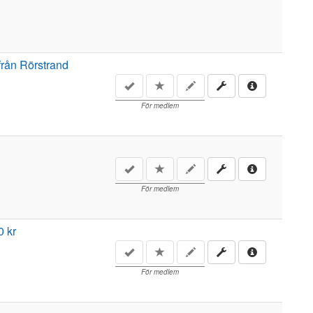
från Rörstrand
För medlem
För medlem
0 kr
För medlem