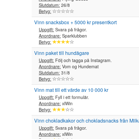
Slutdatum:
26/8
Betyg:
Vinn snacksbox + 5000 kr presentkort
Uppgift:
Svara på frågor.
Anordnare:
Sparklubben
Betyg:
Vinn paket till hundägare
Uppgift:
Följ och tagga på Instagram.
Anordnare:
Vom og Hundemat
Slutdatum:
31/8
Betyg:
Vinn mat till ett värde av 10 000 kr
Uppgift:
Fyll i ett formulär.
Anordnare:
xlWin
Betyg:
Vinn chokladkakor och chokladsnacks från Milk
Uppgift:
Svara på frågor.
Anordnare:
xlWin