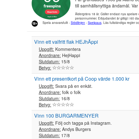
till samhällsnyttiga ändamål. Va
Åldergräns 18 år. Gäller endast nya spelar
personnummer. Erbjudandet är giltigt i 60 dagar
Spela ansvarsfullt -
Stödlinjen
-
Spelpaus
. Läs fullständiga regler oc
Vinn ett valfritt flak HEJhÄppi
Uppgift:
Kommentera
Anordnare:
HejHappi
Slutdatum:
15/8
Betyg:
Vinn ett presentkort på Coop värde 1.000 kr
Uppgift:
Svara på en enkät.
Anordnare:
folk o folk
Slutdatum:
16/8
Betyg:
Vinn 100 BURGARMENYER
Uppgift:
Följ och tagga på Instagram.
Anordnare:
Andys Burgers
Slutdatum:
17/8