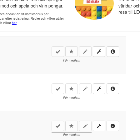
r med och spela och vinn pengar.
världar oc
resa till 
e och endast en välkomstbonus per
 efter registrering. Regler och villkor gäller.
h villkor
här
För medlem
För medlem
För medlem