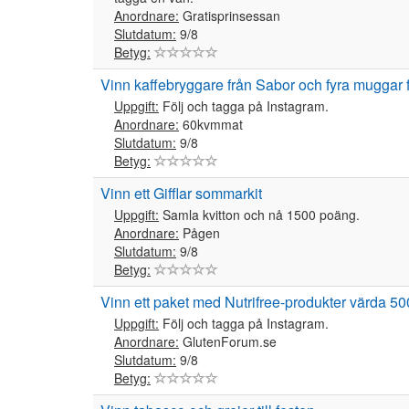
Anordnare:
Gratisprinsessan
Slutdatum:
9/8
Betyg:
Vinn kaffebryggare från Sabor och fyra muggar 
Uppgift:
Följ och tagga på Instagram.
Anordnare:
60kvmmat
Slutdatum:
9/8
Betyg:
Vinn ett Gifflar sommarkit
Uppgift:
Samla kvitton och nå 1500 poäng.
Anordnare:
Pågen
Slutdatum:
9/8
Betyg:
Vinn ett paket med Nutrifree-produkter värda 50
Uppgift:
Följ och tagga på Instagram.
Anordnare:
GlutenForum.se
Slutdatum:
9/8
Betyg: