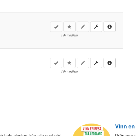
För medlem
För medlem
Vinn en 
 hela vinsten från alla spel går
Drömmer du