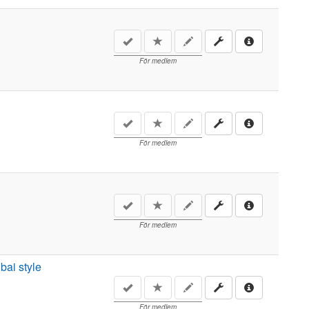
För medlem
För medlem
För medlem
ai style
För medlem