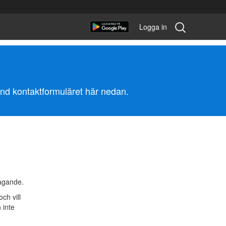
Sök
Logga in
tävling:
vänd kontaktformuläret här nedan.
tagande.
ch vill
 inte