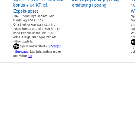
bonus + 64 KR på
ersättning i poäng
10
Expekt-tipset
W
18+. Endast nya spelare. Min.
Nya
insättning 100 kr. 15x
Ma
Omsättningskrav på insättning.
om
100% bonus upp till 1 500 kr + 64
snu
kr på Expekt-Tipset. Min. 1,80
WO
odds. Giltigt i 90 dagar från att
oms
villkor uppfylls.
Spela ansvarsfullt -
Stödlinjen
-
S
-
Spelpaus
. Läs fullständiga regler
och
och villkor
här