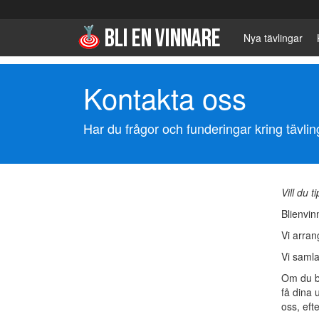
Nya tävlingar
Kontakta oss
Har du frågor och funderingar kring tävli
Vill du 
Blienvin
Vi arran
Vi samla
Om du bli
få dina 
oss, eft