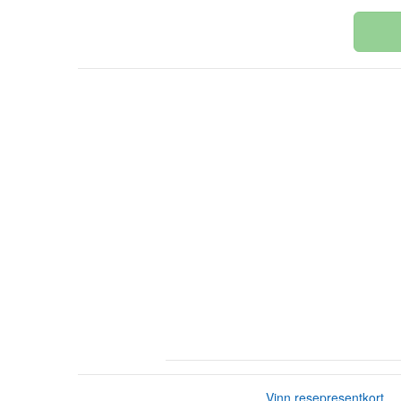
Vinn resepresentkort