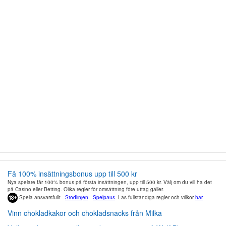
Få 100% insättningsbonus upp till 500 kr
Nya spelare får 100% bonus på första insättningen, upp till 500 kr. Välj om du vill ha det
på Casino eller Betting. Olika regler för omsättning före uttag gäller.
Spela ansvarsfullt -
Stödlinjen
-
Spelpaus
. Läs fullständiga regler och villkor
här
Vinn chokladkakor och chokladsnacks från Milka