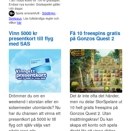
1,80 i odds krävs för 100 kr gratisspel.
Endast nya kunder. Gratisspelet gäller
i 60 dagar.
Spela ansvarsfullt -
Stödlinjen
-
Spelpaus
. Läs fullständiga regler och
villkor
här
Vinn 5000 kr
Få 10 freespins gratis
presentkort till flyg
på Gonzos Quest 2
med SAS
Drömmer du om en
Det är inte ofta det händer,
weekend i storstan eller en
men nu delar StorSpelare ut
solsemester utomlands? Nu
10 helt gratis freespins på
har du chansen att vinna ett
Gonzos Quest 2. Utan
presentkort på 5000 kr till
insättningskrav! Du kan
flyg och själv välja vart
skapa ett konto och spela
nästa resa går.
direkt för att vinna riktiga