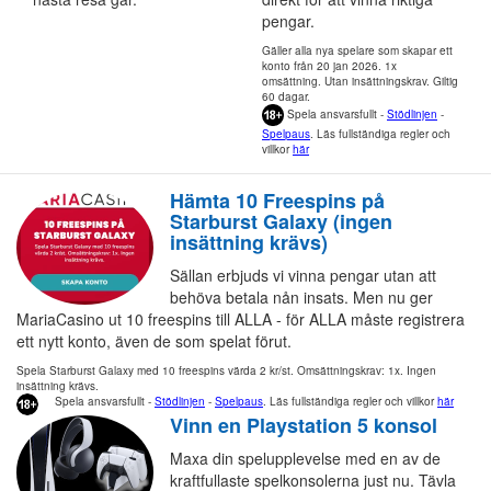
pengar.
Gäller alla nya spelare som skapar ett
konto från 20 jan 2026. 1x
omsättning. Utan insättningskrav. Giltig
60 dagar.
Spela ansvarsfullt -
Stödlinjen
-
Spelpaus
. Läs fullständiga regler och
villkor
här
Hämta 10 Freespins på
Starburst Galaxy (ingen
insättning krävs)
Sällan erbjuds vi vinna pengar utan att
behöva betala nån insats. Men nu ger
MariaCasino ut 10 freespins till ALLA - för ALLA måste registrera
ett nytt konto, även de som spelat förut.
Spela Starburst Galaxy med 10 freespins värda 2 kr/st. Omsättningskrav: 1x. Ingen
insättning krävs.
Spela ansvarsfullt -
Stödlinjen
-
Spelpaus
. Läs fullständiga regler och villkor
här
Vinn en Playstation 5 konsol
Maxa din spelupplevelse med en av de
kraftfullaste spelkonsolerna just nu. Tävla