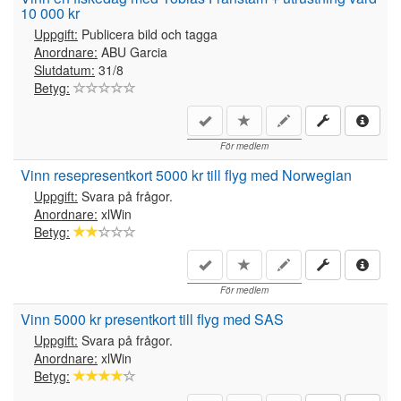
10 000 kr
Uppgift:
Publicera bild och tagga
Anordnare:
ABU Garcia
Slutdatum:
31/8
Betyg:
För medlem
Vinn resepresentkort 5000 kr till flyg med Norwegian
Uppgift:
Svara på frågor.
Anordnare:
xlWin
Betyg:
För medlem
Vinn 5000 kr presentkort till flyg med SAS
Uppgift:
Svara på frågor.
Anordnare:
xlWin
Betyg: