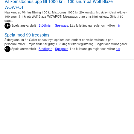
Välkomstbonus upp till 1000 kr + 100 snurr på Wolf Blaze
WOWPOT
Nya kunder. Min insättning 100 kr. Maxbonus 1000 kr, 20x omsättningskrav (Casino/Live).
100 snurr á 1 kr på Wolf Blaze WOWPOT! Megaways utan omsättningskrav. Giltigt i 60
dagar.
Spela ansvarsfullt -
Stödlinjen
-
Spelpaus
. Läs fullständiga regler och villkor
här
Spela med 99 freespins
Åldergräns 18 år. Gäller endast nya spelare och endast en välkomstbonus per
personnummer. Erbjudandet är giltigt i 60 dagar efter registrering. Regler och villkor gäller.
Spela ansvarsfullt -
Stödlinjen
-
Spelpaus
. Läs fullständiga regler och villkor
här