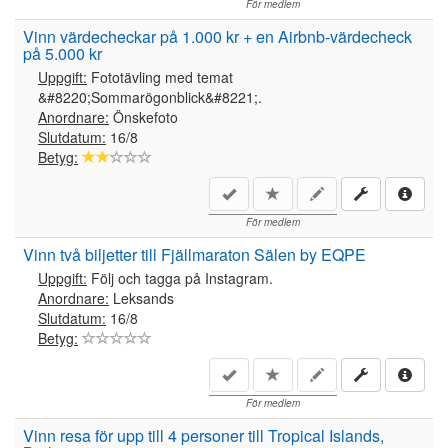
För medlem
Vinn värdecheckar på 1.000 kr + en Airbnb-värdecheck
på 5.000 kr
Uppgift:
Fototävling med temat
&#8220;Sommarögonblick&#8221;.
Anordnare:
Önskefoto
Slutdatum:
16/8
Betyg:
För medlem
Vinn två biljetter till Fjällmaraton Sälen by EQPE
Uppgift:
Följ och tagga på Instagram.
Anordnare:
Leksands
Slutdatum:
16/8
Betyg:
För medlem
Vinn resa för upp till 4 personer till Tropical Islands,