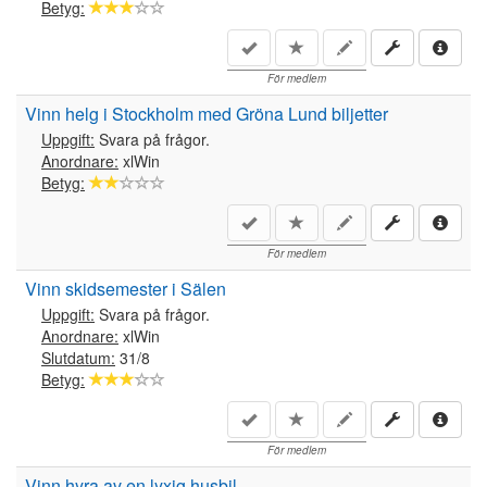
Betyg:
För medlem
Vinn helg i Stockholm med Gröna Lund biljetter
Uppgift:
Svara på frågor.
Anordnare:
xlWin
Betyg:
För medlem
Vinn skidsemester i Sälen
Uppgift:
Svara på frågor.
Anordnare:
xlWin
Slutdatum:
31/8
Betyg:
För medlem
Vinn hyra av en lyxig husbil