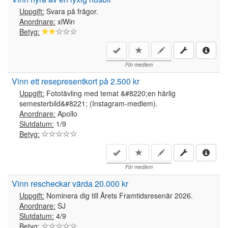
Uppgift:
Svara på frågor.
Anordnare:
xlWin
Betyg:
För medlem
Vinn ett resepresentkort på 2.500 kr
Uppgift:
Fototävling med temat &#8220;en härlig
semesterbild&#8221; (Instagram-medlem).
Anordnare:
Apollo
Slutdatum:
1/9
Betyg:
För medlem
Vinn rescheckar värda 20.000 kr
Uppgift:
Nominera dig till Årets Framtidsresenär 2026.
Anordnare:
SJ
Slutdatum:
4/9
Betyg: