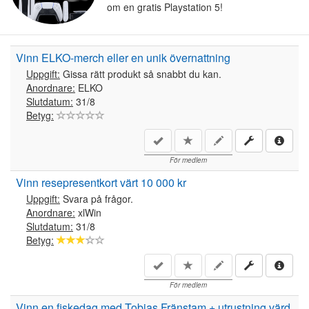
om en gratis Playstation 5!
Vinn ELKO-merch eller en unik övernattning
Uppgift:
Gissa rätt produkt så snabbt du kan.
Anordnare:
ELKO
Slutdatum:
31/8
Betyg:
För medlem
Vinn resepresentkort värt 10 000 kr
Uppgift:
Svara på frågor.
Anordnare:
xlWin
Slutdatum:
31/8
Betyg:
För medlem
Vinn en fiskedag med Tobias Fränstam + utrustning värd