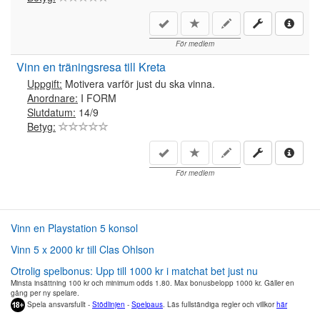
För medlem
Vinn en träningsresa till Kreta
Uppgift:
Motivera varför just du ska vinna.
Anordnare:
I FORM
Slutdatum:
14/9
Betyg:
För medlem
Vinn en Playstation 5 konsol
Vinn 5 x 2000 kr till Clas Ohlson
Otrolig spelbonus: Upp till 1000 kr i matchat bet just nu
Minsta insättning 100 kr och minimum odds 1.80. Max bonusbelopp 1000 kr. Gäller en
gång per ny spelare.
Spela ansvarsfullt -
Stödlinjen
-
Spelpaus
. Läs fullständiga regler och villkor
här