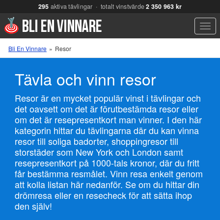
295
aktiva tävlingar · totalt vinstvärde
2 350 963 kr
Men
Bli En Vinnare
»
Resor
Tävla och vinn resor
Resor är en mycket populär vinst i tävlingar och
det oavsett om det är förutbestämda resor eller
om det är resepresentkort man vinner. I den här
kategorin hittar du tävlingarna där du kan vinna
resor till soliga badorter, shoppingresor till
storstäder som New York och London samt
resepresentkort på 1000-tals kronor, där du fritt
får bestämma resmålet. Vinn resa enkelt genom
att kolla listan här nedanför. Se om du hittar din
drömresa eller en resecheck för att sätta ihop
den själv!