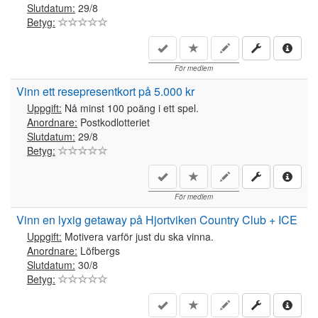
Slutdatum:
29/8
Betyg:
För medlem
Vinn ett resepresentkort på 5.000 kr
Uppgift:
Nå minst 100 poäng i ett spel.
Anordnare:
Postkodlotteriet
Slutdatum:
29/8
Betyg:
För medlem
Vinn en lyxig getaway på Hjortviken Country Club + ICE
Uppgift:
Motivera varför just du ska vinna.
Anordnare:
Löfbergs
Slutdatum:
30/8
Betyg: