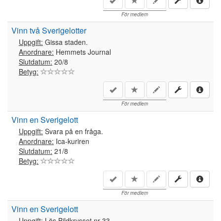
För medlem
Vinn två Sverigelotter
Uppgift:
Gissa staden.
Anordnare:
Hemmets Journal
Slutdatum:
20/8
Betyg:
För medlem
Vinn en Sverigelott
Uppgift:
Svara på en fråga.
Anordnare:
Ica-kuriren
Slutdatum:
21/8
Betyg:
För medlem
Vinn en Sverigelott
Uppgift:
Lös Bildkrysset nr 33.