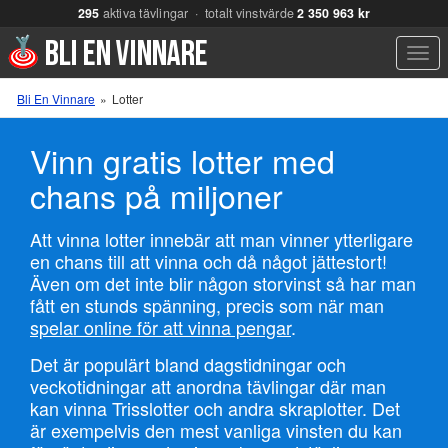
295
aktiva tävlingar · totalt vinstvärde
2 350 963 kr
Men
Bli En Vinnare
»
Lotter
Vinn gratis lotter med
chans på miljoner
Att vinna lotter innebär att man vinner ytterligare
en chans till att vinna och då något jättestort!
Även om det inte blir någon storvinst så har man
fått en stunds spänning, precis som när man
spelar online för att vinna pengar
.
Det är populärt bland dagstidningar och
veckotidningar att anordna tävlingar där man
kan vinna Trisslotter och andra skraplotter. Det
är exempelvis den mest vanliga vinsten du kan