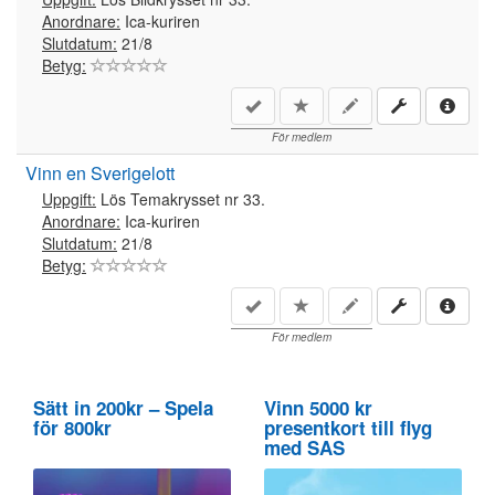
Anordnare:
Ica-kuriren
Slutdatum:
21/8
Betyg:
För medlem
Vinn en Sverigelott
Uppgift:
Lös Temakrysset nr 33.
Anordnare:
Ica-kuriren
Slutdatum:
21/8
Betyg:
För medlem
Sätt in 200kr – Spela
Vinn 5000 kr
för 800kr
presentkort till flyg
med SAS