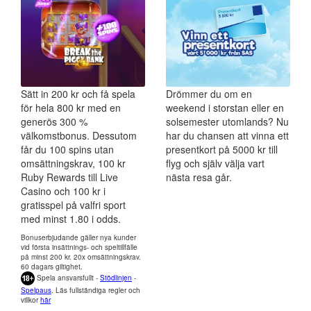
Sätt in 200 kr och få spela
Drömmer du om en
för hela 800 kr med en
weekend i storstan eller en
generös 300 %
solsemester utomlands? Nu
välkomstbonus. Dessutom
har du chansen att vinna ett
får du 100 spins utan
presentkort på 5000 kr till
omsättningskrav, 100 kr
flyg och själv välja vart
Ruby Rewards till Live
nästa resa går.
Casino och 100 kr i
gratisspel på valfri sport
med minst 1.80 i odds.
Bonuserbjudande gäller nya kunder
vid första insättnings- och speltillfälle
på minst 200 kr. 20x omsättningskrav.
60 dagars giltighet.
Spela ansvarsfullt -
Stödlinjen
-
Spelpaus
. Läs fullständiga regler och
villkor
här