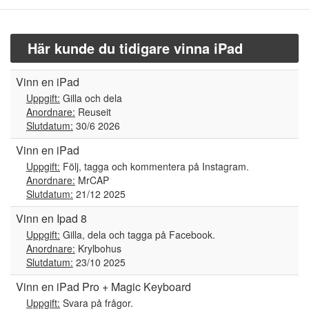
Här kunde du tidigare vinna iPad
Vinn en iPad
Uppgift:
Gilla och dela
Anordnare:
Reuseit
Slutdatum:
30/6 2026
Vinn en iPad
Uppgift:
Följ, tagga och kommentera på Instagram.
Anordnare:
MrCAP
Slutdatum:
21/12 2025
Vinn en Ipad 8
Uppgift:
Gilla, dela och tagga på Facebook.
Anordnare:
Krylbohus
Slutdatum:
23/10 2025
Vinn en iPad Pro + Magic Keyboard
Uppgift:
Svara på frågor.