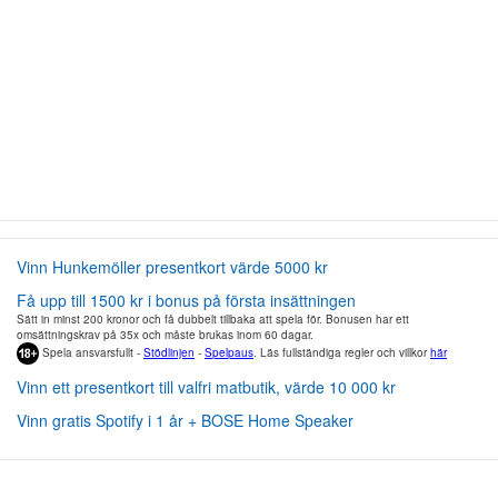
Vinn Hunkemöller presentkort värde 5000 kr
Få upp till 1500 kr i bonus på första insättningen
Sätt in minst 200 kronor och få dubbelt tillbaka att spela för. Bonusen har ett
omsättningskrav på 35x och måste brukas inom 60 dagar.
Spela ansvarsfullt -
Stödlinjen
-
Spelpaus
. Läs fullständiga regler och villkor
här
Vinn ett presentkort till valfri matbutik, värde 10 000 kr
Vinn gratis Spotify i 1 år + BOSE Home Speaker