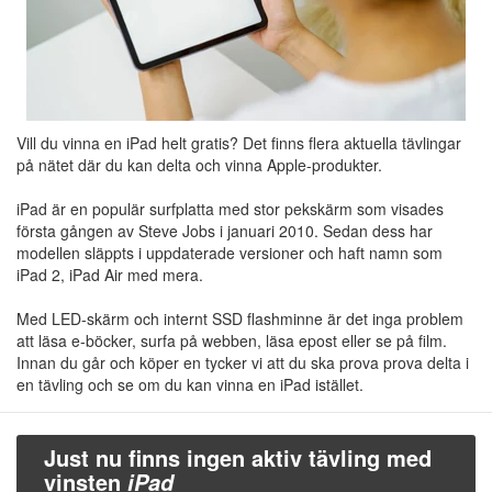
Vill du vinna en iPad helt gratis? Det finns flera aktuella tävlingar
på nätet där du kan delta och vinna Apple-produkter.
iPad är en populär surfplatta med stor pekskärm som visades
första gången av Steve Jobs i januari 2010. Sedan dess har
modellen släppts i uppdaterade versioner och haft namn som
iPad 2, iPad Air med mera.
Med LED-skärm och internt SSD flashminne är det inga problem
att läsa e-böcker, surfa på webben, läsa epost eller se på film.
Innan du går och köper en tycker vi att du ska prova prova delta i
en tävling och se om du kan vinna en iPad istället.
Just nu finns ingen aktiv tävling med
vinsten
iPad