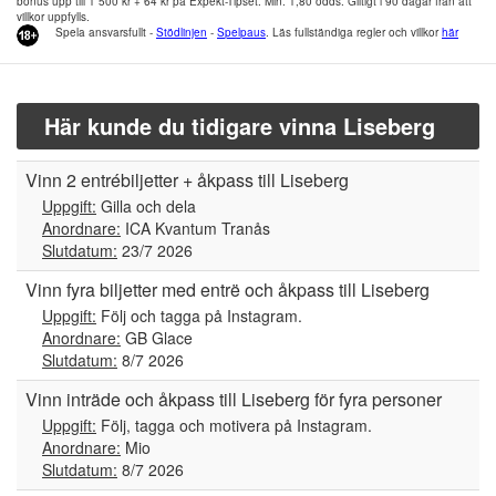
bonus upp till 1 500 kr + 64 kr på Expekt-Tipset. Min. 1,80 odds. Giltigt i 90 dagar från att
villkor uppfylls.
Spela ansvarsfullt -
Stödlinjen
-
Spelpaus
. Läs fullständiga regler och villkor
här
Här kunde du tidigare vinna Liseberg
Vinn 2 entrébiljetter + åkpass till Liseberg
Uppgift:
Gilla och dela
Anordnare:
ICA Kvantum Tranås
Slutdatum:
23/7 2026
Vinn fyra biljetter med entrë och åkpass till Liseberg
Uppgift:
Följ och tagga på Instagram.
Anordnare:
GB Glace
Slutdatum:
8/7 2026
Vinn inträde och åkpass till Liseberg för fyra personer
Uppgift:
Följ, tagga och motivera på Instagram.
Anordnare:
Mio
Slutdatum:
8/7 2026