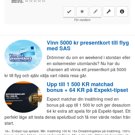
Betyg:
För medlem
Vinn 5000 kr presentkort till flyg
med SAS
Drömmer du om en weekend i storstan eller
en solsemester utomlands? Nu har du
chansen att vinna ett presentkort på 5000
kr till flyg och själv välja vart nästa resa går.
Upp till 1 500 KR matchad
bonus + 64 KR på Expekt-tipset
Expect matchar din insättning med en
bonus på upp till 1 500 kr och ger dessutom
64 kr extra att spela för på Expekt-tipset. Ett
perfekt läge att testa deras spelutbud och få mer värde redan från
start.
18+. Endast nya spelare. Min. insättning 100 kr. 15x Omsättningskrav på insättning. 100%