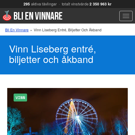
295
aktiva tävlingar · totalt vinstvärde
2 350 963 kr
Men
Bli En Vinnare
»
Vinn Liseberg Entré, Biljetter Och Åkband
Vinn Liseberg entré,
biljetter och åkband