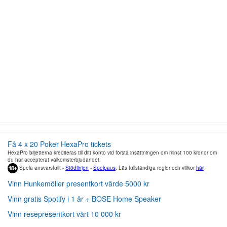
Få 4 x 20 Poker HexaPro tickets
HexaPro biljetterna krediteras till ditt konto vid första insättningen om minst 100 kronor om
du har accepterat välkomsterbjudandet.
Spela ansvarsfullt -
Stödlinjen
-
Spelpaus
. Läs fullständiga regler och villkor
här
Vinn Hunkemöller presentkort värde 5000 kr
Vinn gratis Spotify i 1 år + BOSE Home Speaker
Vinn resepresentkort värt 10 000 kr