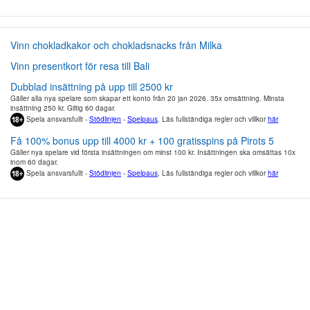
Vinn chokladkakor och chokladsnacks från Milka
Vinn presentkort för resa till Bali
Dubblad insättning på upp till 2500 kr
Gäller alla nya spelare som skapar ett konto från 20 jan 2026. 35x omsättning. Minsta
insättning 250 kr. Giltig 60 dagar.
Spela ansvarsfullt -
Stödlinjen
-
Spelpaus
. Läs fullständiga regler och villkor
här
Få 100% bonus upp till 4000 kr + 100 gratisspins på Pirots 5
Gäller nya spelare vid första insättningen om minst 100 kr. Insättningen ska omsättas 10x
inom 60 dagar.
Spela ansvarsfullt -
Stödlinjen
-
Spelpaus
. Läs fullständiga regler och villkor
här