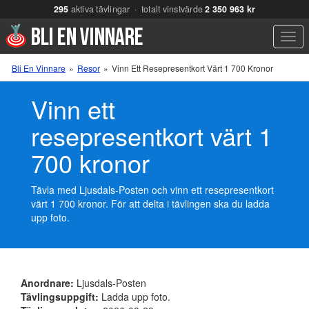
295
aktiva tävlingar · totalt vinstvärde
2 350 963 kr
Men
Bli En Vinnare
»
Resor
»
Vinn Ett Resepresentkort Värt 1 700 Kronor
Vinn ett
resepresentkort värt 1
700 kronor
Tävla med Ljusdals-Posten och vinn ett resepresentkort
värt 1 700 kronor. För att delta i tävlingen ska du ladda
upp foto.
Anordnare:
Ljusdals-Posten
Tävlingsuppgift:
Ladda upp foto.