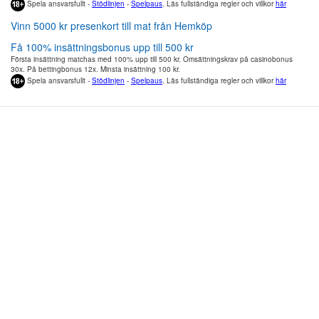
Spela ansvarsfullt -
Stödlinjen
-
Spelpaus
. Läs fullständiga regler och villkor
här
Vinn 5000 kr presenkort till mat från Hemköp
Få 100% insättningsbonus upp till 500 kr
Första insättning matchas med 100% upp till 500 kr. Omsättningskrav på casinobonus
30x. På bettingbonus 12x. Minsta insättning 100 kr.
Spela ansvarsfullt -
Stödlinjen
-
Spelpaus
. Läs fullständiga regler och villkor
här