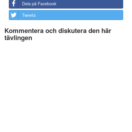
Dela på Facebook
Tweeta
Kommentera och diskutera den här
tävlingen