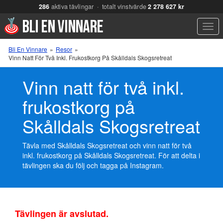
286
aktiva tävlingar · totalt vinstvärde
2 278 627 kr
Men
Bli En Vinnare
»
Resor
»
Vinn Natt För Två Inkl. Frukostkorg På Skålldals Skogsretreat
Vinn natt för två inkl.
frukostkorg på
Skålldals Skogsretreat
Tävla med Skålldals Skogsretreat och vinn natt för två
inkl. frukostkorg på Skålldals Skogsretreat. För att delta i
tävlingen ska du följ och tagga på Instagram.
Tävlingen är avslutad.