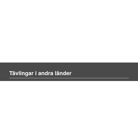
Tävlingar i andra länder
Blienvinner.no
Blivenvinder.dk
Tulevoittajaksi.com
Mer om sajten
Om sajten
Kontakta oss