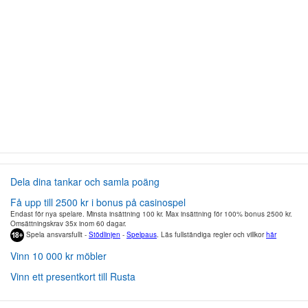
Dela dina tankar och samla poäng
Få upp till 2500 kr i bonus på casinospel
Endast för nya spelare. Minsta insättning 100 kr. Max insättning för 100% bonus 2500 kr.
Omsättningskrav 35x inom 60 dagar.
Spela ansvarsfullt -
Stödlinjen
-
Spelpaus
. Läs fullständiga regler och villkor
här
Vinn 10 000 kr möbler
Vinn ett presentkort till Rusta