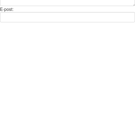
E-post: