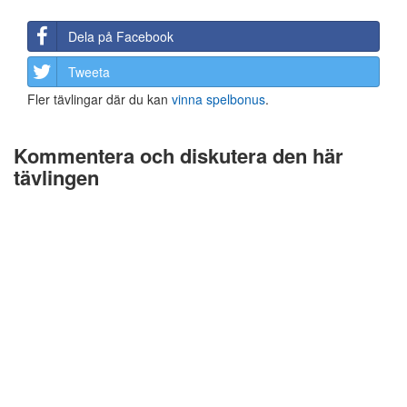
Dela på Facebook
Tweeta
Fler tävlingar där du kan
vinna spelbonus
.
Kommentera och diskutera den här
tävlingen