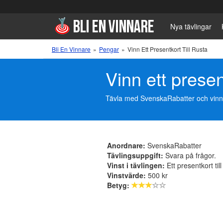
Nya tävlingar
Bli En Vinnare
»
Pengar
»
Vinn Ett Presentkort Till Rusta
Vinn ett presen
Tävla med SvenskaRabatter och vinn ett
Anordnare:
SvenskaRabatter
Tävlingsuppgift:
Svara på frågor.
Vinst i tävlingen:
Ett presentkort til
Vinstvärde:
500 kr
Betyg: