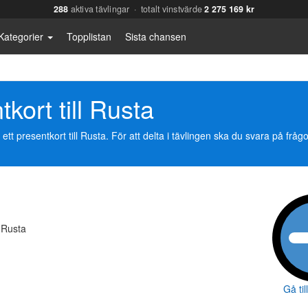
288
aktiva tävlingar · totalt vinstvärde
2 275 169 kr
Kategorier
Topplistan
Sista chansen
tkort till Rusta
 presentkort till Rusta. För att delta i tävlingen ska du svara på frågo
l Rusta
Gå til