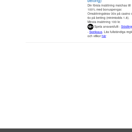
betting)
Din första insättning matchas till
100% med bonuspengar.
Omsättningskrav 30x på casino 
6x på betting (minimiodds 1.8).
Minsta insättning 100 kr.
Spela ansvarsfullt -
Stödlinj
-
Spelpaus
. Läs fullständiga regl
och villkor
här