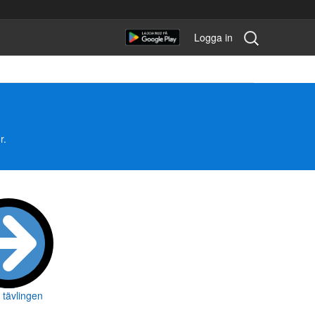
Sök
Logga in
tävling:
r.
l tävlingen