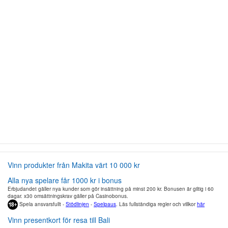
Vinn produkter från Makita värt 10 000 kr
Alla nya spelare får 1000 kr i bonus
Erbjudandet gäller nya kunder som gör insättning på minst 200 kr. Bonusen är giltig i 60
dagar. x30 omsättningskrav gäller på Casinobonus.
Spela ansvarsfullt -
Stödlinjen
-
Spelpaus
. Läs fullständiga regler och villkor
här
Vinn presentkort för resa till Bali