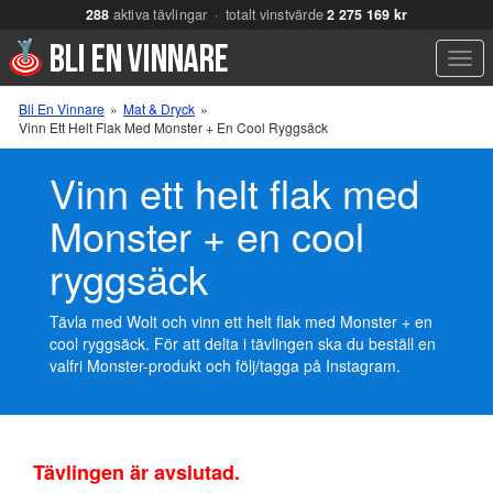
288
aktiva tävlingar · totalt vinstvärde
2 275 169 kr
Men
Bli En Vinnare
»
Mat & Dryck
»
Vinn Ett Helt Flak Med Monster + En Cool Ryggsäck
Vinn ett helt flak med
Monster + en cool
ryggsäck
Tävla med Wolt och vinn ett helt flak med Monster + en
cool ryggsäck. För att delta i tävlingen ska du beställ en
valfri Monster-produkt och följ/tagga på Instagram.
Tävlingen är avslutad.