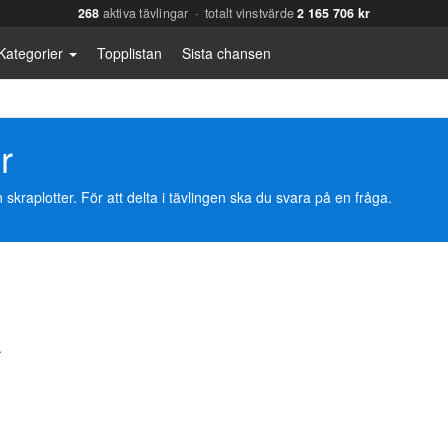
268
aktiva tävlingar · totalt vinstvärde
2 165 706 kr
Kategorier
Topplistan
Sista chansen
r
raplotter. För att delta i tävlingen ska du svara på en fråga.
.