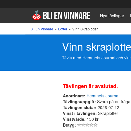
Nya tävlingar
Bli En Vinnare
»
Lotter
»
Vinn Skraplotter
Vinn skraplotte
Tävla med Hemmets Journal och vinn sk
Tävlingen är avslutad.
Anordnare:
Hemmets Journal
Tävlingsuppgift:
Svara på en fråga
Tävlingen slutar:
2026-07-12
Vinst i tävlingen:
Skraplotter
Vinstvärde:
150 kr
Betyg: