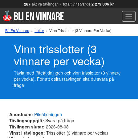
287
aktiva tävlingar · totalt vinstvärde
2 279 006 kr
Men
Bli En Vinnare
»
Lotter
»
Vinn Trisslotter (3 Vinnare Per Vecka)
Vinn trisslotter (3
vinnare per vecka)
Tävla med Piteåtidningen och vinn trisslotter (3 vinnare
per vecka). För att delta i tävlingen ska du svara på
fråga
Anordnare:
Piteåtidningen
Tävlingsuppgift:
Svara på fråga
Tävlingen slutar:
2026-08-08
Vinst i tävlingen:
Trisslotter (3 vinnare per vecka)