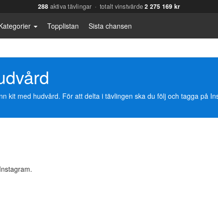
288
aktiva tävlingar · totalt vinstvärde
2 275 169 kr
Kategorier
Topplistan
Sista chansen
udvård
n kit med hudvård. För att delta i tävlingen ska du följ och tagga på I
Instagram.