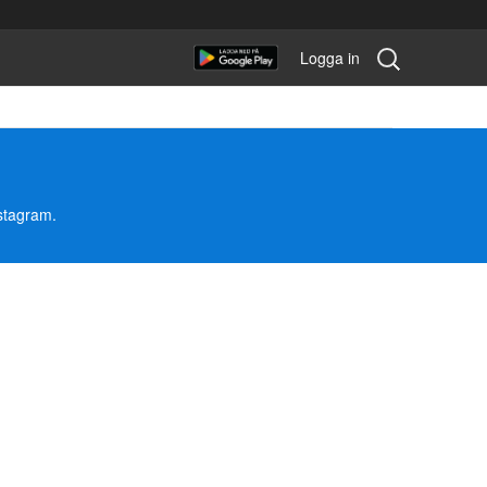
Sök
Logga in
tävling:
nstagram.