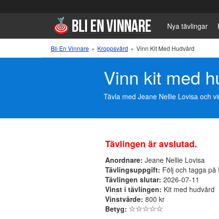
Nya tävlingar
Bli En Vinnare
»
Kroppsvård
»
Vinn Kit Med Hudvård
Vinn kit med h
Tävla med Jeane Nellie Lovisa och vin
Tävlingen är avslutad.
Anordnare:
Jeane Nellie Lovisa
Tävlingsuppgift:
Följ och tagga på 
Tävlingen slutar:
2026-07-11
Vinst i tävlingen:
Kit med hudvård
Vinstvärde:
800 kr
Betyg: