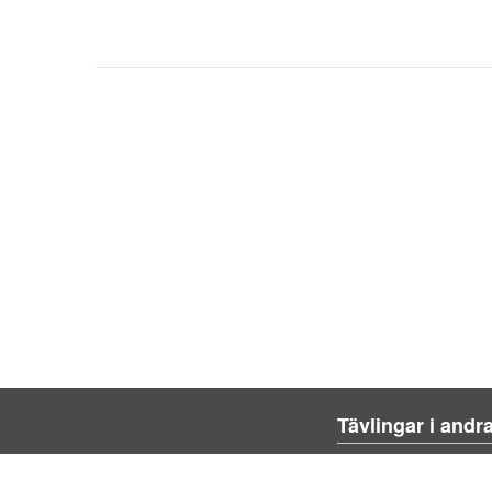
Tävlingar i andr
Blienvinner.no
Blivenvinder.dk