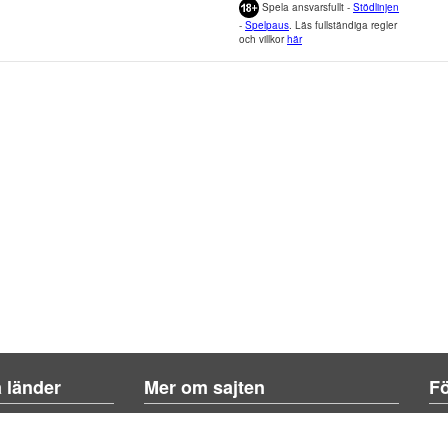
Spela ansvarsfullt -
Stödlinjen
-
Spelpaus
. Läs fullständiga regler
och villkor
här
a länder
Mer om sajten
Fö
Om sajten
Kontakta oss