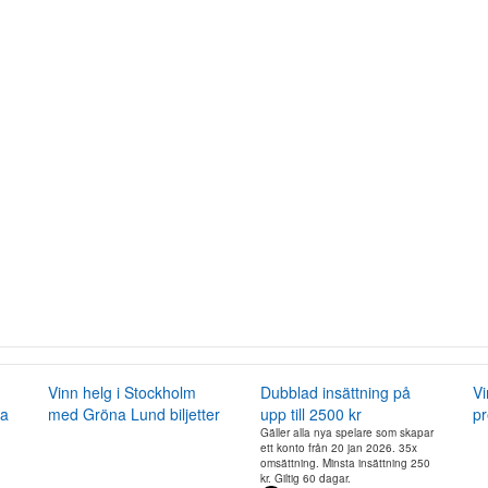
Vinn helg i Stockholm
Dubblad insättning på
Vi
ka
med Gröna Lund biljetter
upp till 2500 kr
pr
Gäller alla nya spelare som skapar
ett konto från 20 jan 2026. 35x
omsättning. Minsta insättning 250
kr. Giltig 60 dagar.