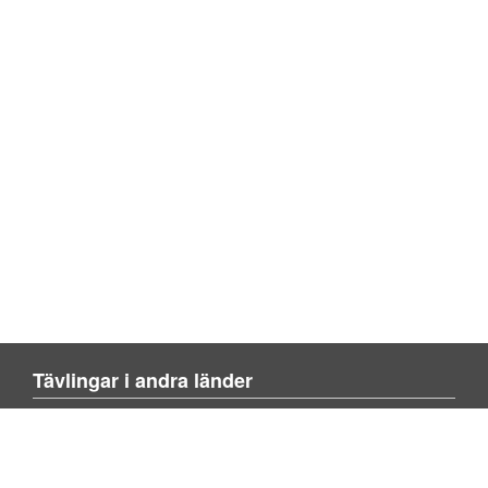
Tävlingar i andra länder
Blienvinner.no
Blivenvinder.dk
Tulevoittajaksi.com