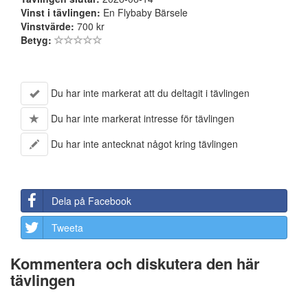
Vinst i tävlingen:
En Flybaby Bärsele
Vinstvärde:
700 kr
Betyg:
Du har inte markerat att du deltagit i tävlingen
Du har inte markerat intresse för tävlingen
Du har inte antecknat något kring tävlingen
Dela på Facebook
Tweeta
Kommentera och diskutera den här
tävlingen