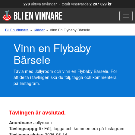
278
aktiva tävlingar · totalt vinstvärde
2 207 629 kr
Men
Bli En Vinnare
»
Kläder
»
Vinn En Flybaby Bärsele
Vinn en Flybaby
Bärsele
Tävla med Jollyroom och vinn en Flybaby Bärsele. För
att delta i tävlingen ska du följ, tagga och kommentera
på Instagram.
Tävlingen är avslutad.
Anordnare:
Jollyroom
Tävlingsuppgift:
Följ, tagga och kommentera på Instagram.
Tävlingen slutar:
2026-06-14