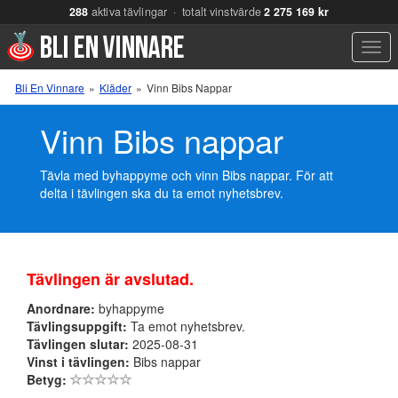
288
aktiva tävlingar · totalt vinstvärde
2 275 169 kr
Men
Bli En Vinnare
»
Kläder
»
Vinn Bibs Nappar
Vinn Bibs nappar
Tävla med byhappyme och vinn Bibs nappar. För att
delta i tävlingen ska du ta emot nyhetsbrev.
Tävlingen är avslutad.
Anordnare:
byhappyme
Tävlingsuppgift:
Ta emot nyhetsbrev.
Tävlingen slutar:
2025-08-31
Vinst i tävlingen:
Bibs nappar
Betyg: