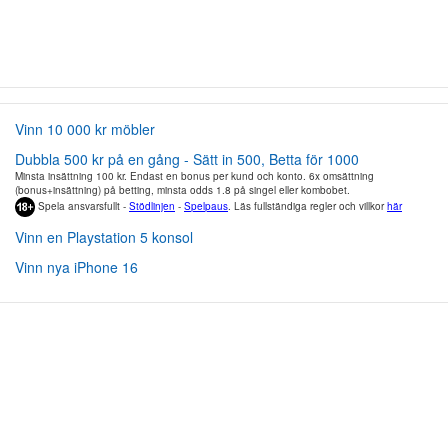
Vinn 10 000 kr möbler
Dubbla 500 kr på en gång - Sätt in 500, Betta för 1000
Minsta insättning 100 kr. Endast en bonus per kund och konto. 6x omsättning
(bonus+insättning) på betting, minsta odds 1.8 på singel eller kombobet.
Spela ansvarsfullt -
Stödlinjen
-
Spelpaus
. Läs fullständiga regler och villkor
här
Vinn en Playstation 5 konsol
Vinn nya iPhone 16