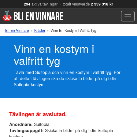
294
aktiva tävlingar · totalt vinstvärde
2 339 318 kr
Men
Bli En Vinnare
»
Kläder
»
Vinn En Kostym I Valfritt Tyg
Vinn en kostym i
valfritt tyg
Tävla med Suitopia och vinn en kostym i valfritt tyg. För
att delta i tävlingen ska du skicka in bilder på dig i din
Suitopia-kostym.
Tävlingen är avslutad.
Anordnare:
Suitopia
Tävlingsuppgift:
Skicka in bilder på dig i din Suitopia-
kostym.