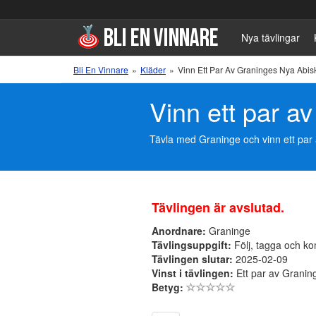
Nya tävlingar
Bli En Vinnare
»
Kläder
»
Vinn Ett Par Av Graninges Nya Abi
Vinn ett par a
Tävla med Graninge och vinn ett par 
Tävlingen är avslutad.
Anordnare:
Graninge
Tävlingsuppgift:
Följ, tagga och k
Tävlingen slutar:
2025-02-09
Vinst i tävlingen:
Ett par av Granin
Betyg: