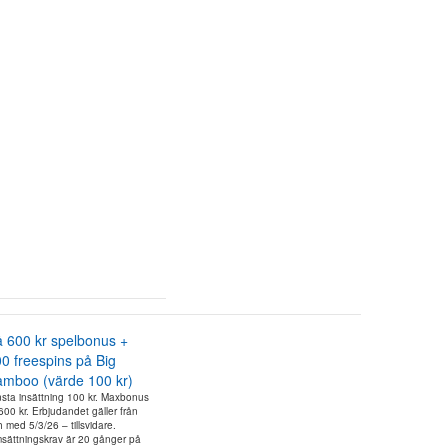
 600 kr spelbonus +
0 freespins på Big
mboo (värde 100 kr)
nsta insättning 100 kr. Maxbonus
600 kr. Erbjudandet gäller från
 med 5/3/26 – tillsvidare.
sättningskrav är 20 gånger på