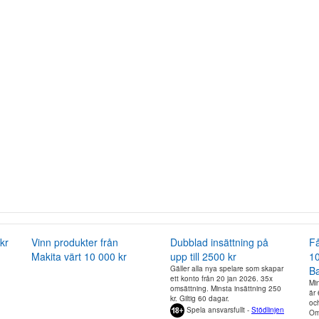
kr
Vinn produkter från
Dubblad insättning på
Få
Makita värt 10 000 kr
upp till 2500 kr
10
Gäller alla nya spelare som skapar
Ba
ett konto från 20 jan 2026. 35x
Mi
omsättning. Minsta insättning 250
är 
kr. Giltig 60 dagar.
och
Spela ansvarsfullt -
Stödlinjen
Om