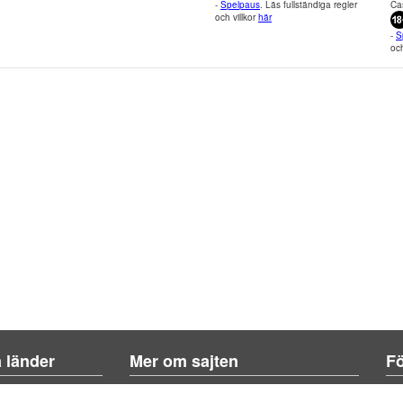
-
Spelpaus
. Läs fullständiga regler
Ca
och villkor
här
-
S
och
a länder
Mer om sajten
Fö
Om sajten