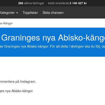
266
aktiva tävlingar · totalt vinstvärde
2 140 427 kr
Kategorier
Topplistan
Sista chansen
sko-Kängor
v Graninges nya Abisko-käng
av Graninges nya Abisko-kängor. För att delta i tävlingen ska du följ,
ommentera på Instagram.
ges nya Abisko-kängor