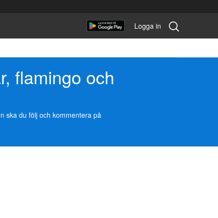
Sök
Logga in
tävling:
, flamingo och
en ska du följ och kommentera på