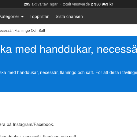
295
aktiva tävlingar · totalt vinstvärde
2 350 963 kr
Kategorier
Topplistan
Sista chansen
cessär, Flamingo Och Saft
ska med handdukar, necessär
a med handdukar, necessär, flamingo och saft. För att delta i tävling
ra på Instagram/Facebook.
anddukar, necessär, flamingo och saft