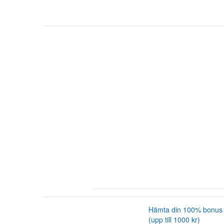
Hämta din 100% bonus
(upp till 1000 kr)