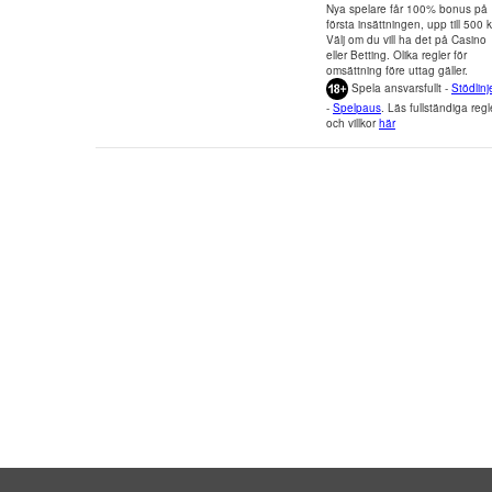
Nya spelare får 100% bonus på
första insättningen, upp till 500 k
Välj om du vill ha det på Casino
eller Betting. Olika regler för
omsättning före uttag gäller.
Spela ansvarsfullt -
Stödlinj
-
Spelpaus
. Läs fullständiga regl
och villkor
här