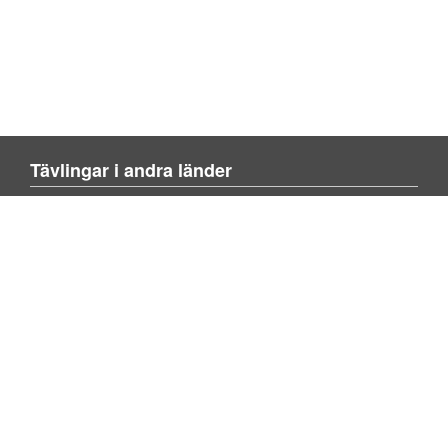
Tävlingar i andra länder
Blienvinner.no
Blivenvinder.dk
Tulevoittajaksi.com
Mer om sajten
Om sajten
Kontakta oss
Lägg till tävling
Sök tävling