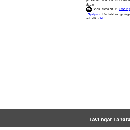
på 35x och måste brukas inom 
dagar.
Spela ansvarsfullt -
Stödlinj
-
Spelpaus
. Läs fullständiga regl
och villkor
här
Tävlingar i andr