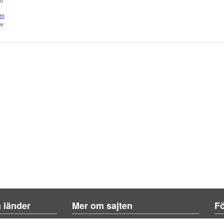
60
en
er
a länder
Mer om sajten
Fö