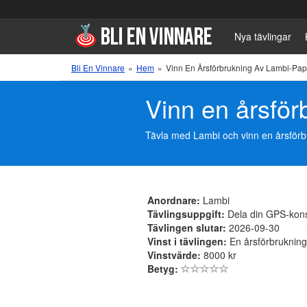
Nya tävlingar
Bli En Vinnare
»
Hem
»
Vinn En Årsförbrukning Av Lambi-Pa
Vinn en årsfö
Tävla med Lambi och vinn en årsförbr
Anordnare:
Lambi
Tävlingsuppgift:
Dela din GPS-kons
Tävlingen slutar:
2026-09-30
Vinst i tävlingen:
En årsförbruknin
Vinstvärde:
8000 kr
Betyg: