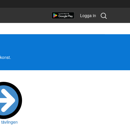
Sök
Logga in
tävling:
konst.
l tävlingen