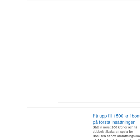
Få upp till 1500 kr i bo
på första insättningen
Sätt in minst 200 kronor och få
dubbelt tillbaka att spela för.
Bonusen har ett omsättningskra