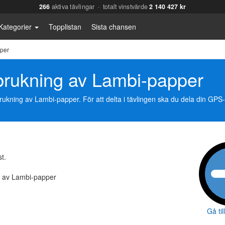
266
aktiva tävlingar · totalt vinstvärde
2 140 427 kr
Kategorier
Topplistan
Sista chansen
pper
rbrukning av Lambi-papper
ukning av Lambi-papper. För att delta i tävlingen ska du dela din GPS-
t.
g av Lambi-papper
Gå til