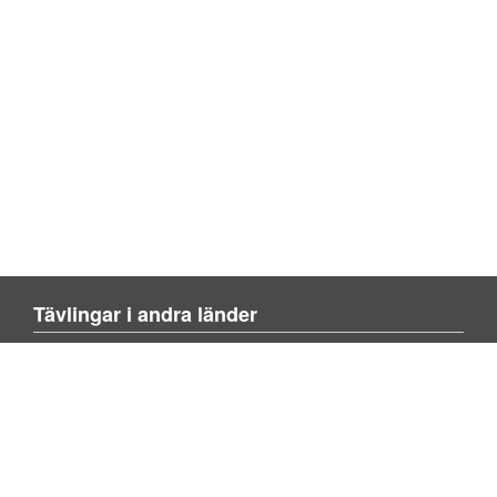
Tävlingar i andra länder
Blienvinner.no
Blivenvinder.dk
Tulevoittajaksi.com
Mer om sajten
Om sajten