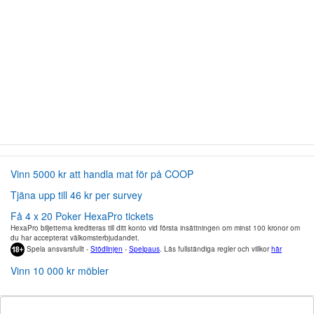
Vinn 5000 kr att handla mat för på COOP
Tjäna upp till 46 kr per survey
Få 4 x 20 Poker HexaPro tickets
HexaPro biljetterna krediteras till ditt konto vid första insättningen om minst 100 kronor om
du har accepterat välkomsterbjudandet.
Spela ansvarsfullt -
Stödlinjen
-
Spelpaus
. Läs fullständiga regler och villkor
här
Vinn 10 000 kr möbler