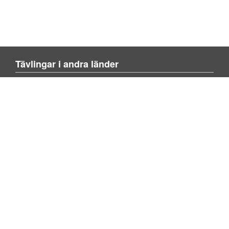
Tävlingar i andra länder
Blienvinner.no
Blivenvinder.dk
Tulevoittajaksi.com
Mer om sajten
Om sajten
Kontakta oss
Lägg till tävling
Sök tävling
Om spel
FAQ