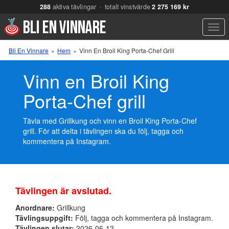
288
aktiva tävlingar · totalt vinstvärde
2 275 169 kr
Men
Bli En Vinnare
»
Hem
»
Vinn En Broil King Porta-Chef Grill
Vinn en Broil King
Porta-Chef grill
Tävla med Grillkung och vinn en Broil King Porta-Chef
grill. För att delta i tävlingen ska du följ, tagga och
kommentera på Instagram.
Tävlingen är avslutad.
Anordnare:
Grillkung
Tävlingsuppgift:
Följ, tagga och kommentera på Instagram.
Tävlingen slutar:
2026-06-12