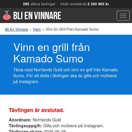
295
aktiva tävlingar · totalt vinstvärde
2 350 963 kr
Men
Bli En Vinnare
»
Hem
»
Vinn En Grill Från Kamado Sumo
Vinn en grill från
Kamado Sumo
Tävla med Norrlands Guld och vinn en grill från Kamado
Sumo. För att delta i tävlingen ska du gilla och motivera
på Instagram.
Tävlingen är avslutad.
Anordnare:
Norrlands Guld
Tävlingsuppgift:
Gilla och motivera på Instagram.
Tävlingen slutar:
2026-06-28