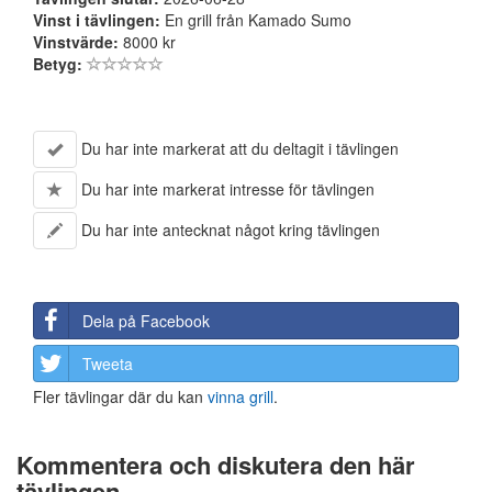
Vinst i tävlingen:
En grill från Kamado Sumo
Vinstvärde:
8000 kr
Betyg:
Du har inte markerat att du deltagit i tävlingen
Du har inte markerat intresse för tävlingen
Du har inte antecknat något kring tävlingen
Dela på Facebook
Tweeta
Fler tävlingar där du kan
vinna grill
.
Kommentera och diskutera den här
tävlingen