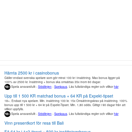
Hämta 2500 kr i casinobonus
Gäller endast svenska spelare som gör minst 100 kr i insättning. Max bonus ligger på
100% av 2500 kr. Insättning + bonus ska omsättas 35x inom 60 dagar.
Spela ansvarsfullt -
Stödlinjen
-
Spelpaus
. Läs fullständiga regler och villkor
här
Upp till 1 500 KR matchad bonus + 64 KR på Expekt-tipset
18+. Endast nya spelare. Min. insättning 100 kr. 15x Omsättningskrav på insättning. 100%
bonus upp till 1 500 kr + 64 kr på Expekt-Tipset. Min. 1,80 odds. Giltigt i 90 dagar från att
villkor uppfylls.
Spela ansvarsfullt -
Stödlinjen
-
Spelpaus
. Läs fullständiga regler och villkor
här
Vinn presentkort för resa till Bali
Få 64 kr i 1x2-tipset + 500 kr insättningsbonus