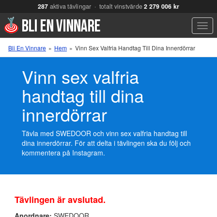
287
aktiva tävlingar · totalt vinstvärde
2 279 006 kr
Men
Bli En Vinnare
»
Hem
»
Vinn Sex Valfria Handtag Till Dina Innerdörrar
Vinn sex valfria
handtag till dina
innerdörrar
Tävla med SWEDOOR och vinn sex valfria handtag till
dina innerdörrar. För att delta i tävlingen ska du följ och
kommentera på Instagram.
Tävlingen är avslutad.
Anordnare:
SWEDOOR