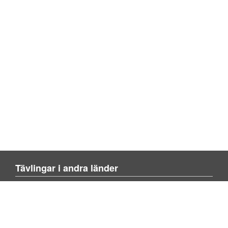
Tävlingar i andra länder
Blienvinner.no
Blivenvinder.dk
Tulevoittajaksi.com