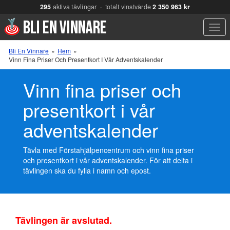
295
aktiva tävlingar · totalt vinstvärde
2 350 963 kr
Men
Bli En Vinnare
»
Hem
»
Vinn Fina Priser Och Presentkort I Vår Adventskalender
Vinn fina priser och
presentkort i vår
adventskalender
Tävla med Förstahjälpencentrum och vinn fina priser
och presentkort i vår adventskalender. För att delta i
tävlingen ska du fylla i namn och epost.
Tävlingen är avslutad.