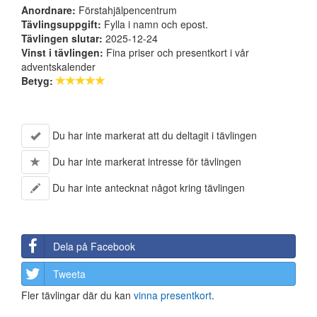
Anordnare:
Förstahjälpencentrum
Tävlingsuppgift:
Fylla i namn och epost.
Tävlingen slutar:
2025-12-24
Vinst i tävlingen:
Fina priser och presentkort i vår
adventskalender
Betyg:
Du har inte markerat att du deltagit i tävlingen
Du har inte markerat intresse för tävlingen
Du har inte antecknat något kring tävlingen
Dela på Facebook
Tweeta
Fler tävlingar där du kan
vinna presentkort
.