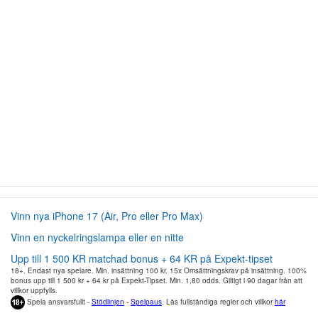
Vinn nya iPhone 17 (Air, Pro eller Pro Max)
Vinn en nyckelringslampa eller en nitte
Upp till 1 500 KR matchad bonus + 64 KR på Expekt-tipset
18+. Endast nya spelare. Min. insättning 100 kr. 15x Omsättningskrav på insättning. 100%
bonus upp till 1 500 kr + 64 kr på Expekt-Tipset. Min. 1,80 odds. Giltigt i 90 dagar från att
villkor uppfylls.
Spela ansvarsfullt -
Stödlinjen
-
Spelpaus
. Läs fullständiga regler och villkor
här