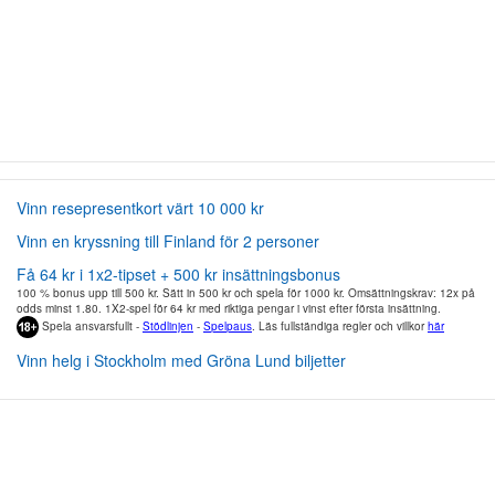
Vinn resepresentkort värt 10 000 kr
Vinn en kryssning till Finland för 2 personer
Få 64 kr i 1x2-tipset + 500 kr insättningsbonus
100 % bonus upp till 500 kr. Sätt in 500 kr och spela för 1000 kr. Omsättningskrav: 12x på
odds minst 1.80. 1X2-spel för 64 kr med riktiga pengar i vinst efter första insättning.
Spela ansvarsfullt -
Stödlinjen
-
Spelpaus
. Läs fullständiga regler och villkor
här
Vinn helg i Stockholm med Gröna Lund biljetter