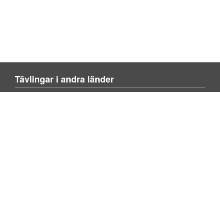
Tävlingar i andra länder
Blienvinner.no
Blivenvinder.dk
Tulevoittajaksi.com
Mer om sajten
Om sajten
Kontakta oss
Lägg till tävling
Sök tävling
Om spel