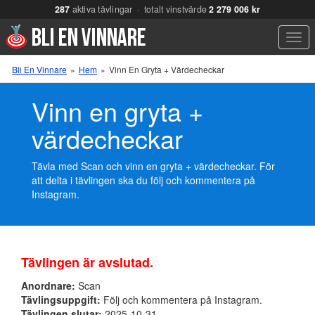
287
aktiva tävlingar · totalt vinstvärde
2 279 006 kr
Men
Bli En Vinnare
»
Hem
»
Vinn En Gryta + Värdecheckar
Vinn en gryta +
värdecheckar
Tävla med Scan och vinn en gryta + värdecheckar. För
att delta i tävlingen ska du följ och kommentera på
Instagram.
Tävlingen är avslutad.
Anordnare:
Scan
Tävlingsuppgift:
Följ och kommentera på Instagram.
Tävlingen slutar:
2025-10-31