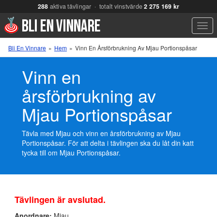
288
aktiva tävlingar · totalt vinstvärde
2 275 169 kr
Men
Bli En Vinnare
»
Hem
»
Vinn En Årsförbrukning Av Mjau Portionspåsar
Vinn en
årsförbrukning av
Mjau Portionspåsar
Tävla med Mjau och vinn en årsförbrukning av Mjau
Portionspåsar. För att delta i tävlingen ska du låt din katt
tycka till om Mjau Portionspåsar.
Tävlingen är avslutad.
Anordnare:
Mjau