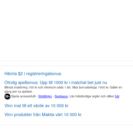
Hämta $2 i registreringsbonus
Otrolig spelbonus: Upp till 1000 kr i matchat bet just nu
Minsta insättning 100 kr och minimum odds 1.80. Max bonusbelopp 1000 kr. Gäller en
gång per ny spelare.
Spela ansvarsfullt -
Stödlinjen
-
Spelpaus
. Läs fullständiga regler och villkor
här
Vinn mat till ett värde av 10 000 kr
Vinn produkter från Makita värt 10 000 kr