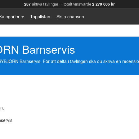
287
aktiva tävlingar · totalt vinstvärde
2 279 006 kr
Kategorier
Topplistan
Sista chansen
RN Barnservis
ÖRN Barnservis. För att delta i tävlingen ska du skriva en recensio
n.
servis