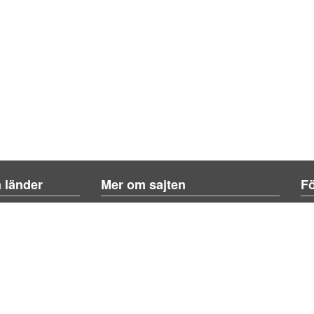
a länder
Mer om sajten
Fö
Om sajten
Kontakta oss
Lägg till tävling
L
Sök tävling
Om spel
FAQ
Integritetspolicy