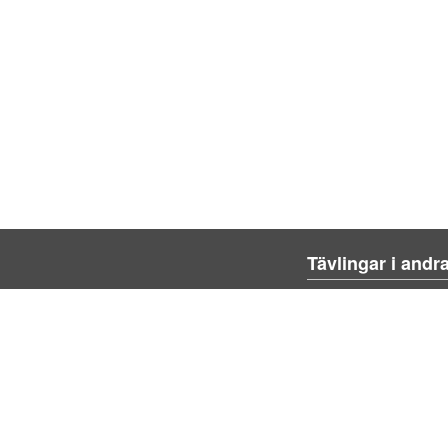
Tävlingar i andr
Blienvinner.no
Blivenvinder.dk
Tulevoittajaksi.com