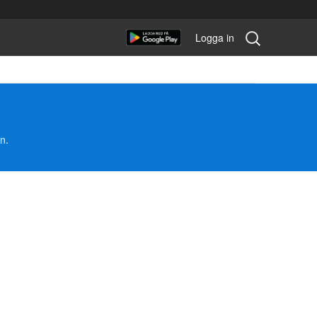
Sök
Logga in
tävling:
n.