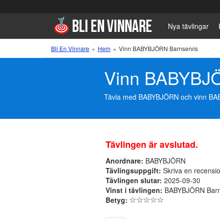
Nya tävlingar
Bli En Vinnare
»
Hem
»
Vinn BABYBJÖRN Barnservis
Vinn BABYBJÖ
Tävla med BABYBJÖRN och vinn BABYBJ
Tävlingen är avslutad.
Anordnare:
BABYBJÖRN
Tävlingsuppgift:
Skriva en recensio
Tävlingen slutar:
2025-09-30
Vinst i tävlingen:
BABYBJÖRN Barn
Betyg: