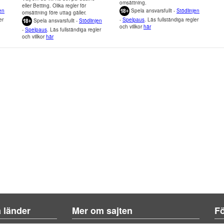
omsättning.
eller Betting. Olika regler för
en
Spela ansvarsfullt -
Stödlinjen
omsättning före uttag gäller.
er
-
Spelpaus
. Läs fullständiga regler
Spela ansvarsfullt -
Stödlinjen
och villkor
här
-
Spelpaus
. Läs fullständiga regler
och villkor
här
a länder
Mer om sajten
Fö