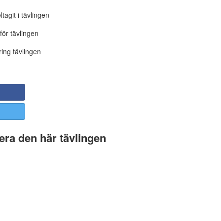
tagit i tävlingen
för tävlingen
ing tävlingen
ra den här tävlingen