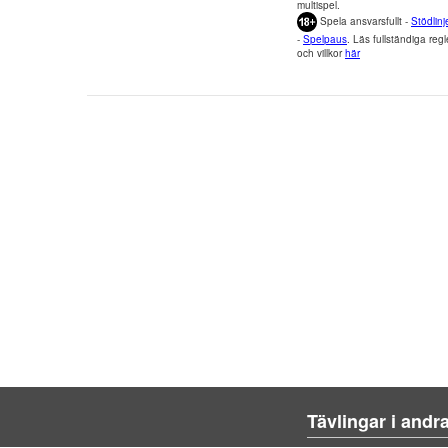
multispel.
Spela ansvarsfullt -
Stödlinj
-
Spelpaus
. Läs fullständiga regl
och villkor
här
Tävlingar i andr