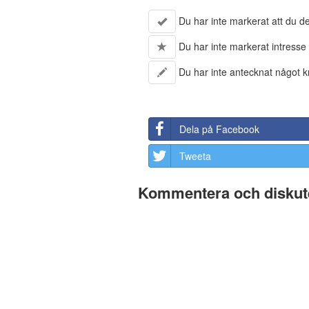
Du har inte markerat att du del
Du har inte markerat intresse 
Du har inte antecknat något kr
Dela på Facebook
Tweeta
Kommentera och diskute