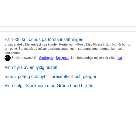
Få 1000 kr i bonus på första insättningen!
Erbjudandet gäller endast nya kunder. Regler och villkor gäller. Minsta insättning för bonus
är 100 kr. Bonusbelopp måste omsättas 35ggr inom 60 dagar innan pengar kan tas ut
från kontot.
Spela ansvarsfullt -
Stödlinjen
-
Spelpaus
. Läs fullständiga regler och villkor
här
Vinn hyra av en lyxig husbil
Samla poäng och byt till presentkort och pengar
Vinn helg i Stockholm med Gröna Lund biljetter