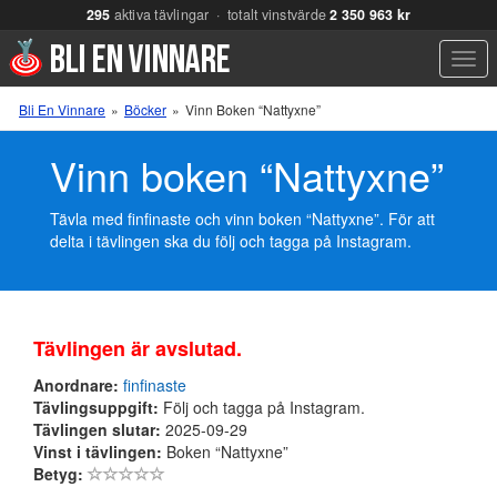
295
aktiva tävlingar · totalt vinstvärde
2 350 963 kr
Men
Bli En Vinnare
»
Böcker
»
Vinn Boken “Nattyxne”
Vinn boken “Nattyxne”
Tävla med finfinaste och vinn boken “Nattyxne”. För att
delta i tävlingen ska du följ och tagga på Instagram.
Tävlingen är avslutad.
Anordnare:
finfinaste
Tävlingsuppgift:
Följ och tagga på Instagram.
Tävlingen slutar:
2025-09-29
Vinst i tävlingen:
Boken “Nattyxne”
Betyg: