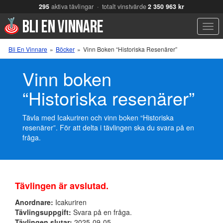
295
aktiva tävlingar · totalt vinstvärde
2 350 963 kr
Men
Bli En Vinnare
»
Böcker
»
Vinn Boken “Historiska Resenärer”
Vinn boken
“Historiska resenärer”
Tävla med Icakuriren och vinn boken “Historiska
resenärer”. För att delta i tävlingen ska du svara på en
fråga.
Tävlingen är avslutad.
Anordnare:
Icakuriren
Tävlingsuppgift:
Svara på en fråga.
Tävlingen slutar:
2025-09-05