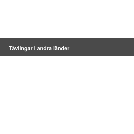
Tävlingar i andra länder
Blienvinner.no
Blivenvinder.dk
Tulevoittajaksi.com
Mer om sajten
Om sajten
Kontakta oss
Lägg till tävling
Sök tävling
Om spel