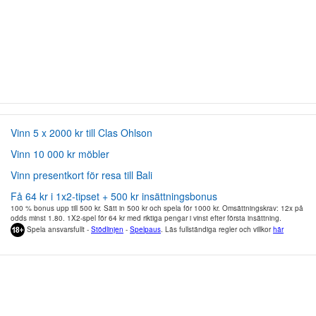
Vinn 5 x 2000 kr till Clas Ohlson
Vinn 10 000 kr möbler
Vinn presentkort för resa till Bali
Få 64 kr i 1x2-tipset + 500 kr insättningsbonus
100 % bonus upp till 500 kr. Sätt in 500 kr och spela för 1000 kr. Omsättningskrav: 12x på
odds minst 1.80. 1X2-spel för 64 kr med riktiga pengar i vinst efter första insättning.
Spela ansvarsfullt -
Stödlinjen
-
Spelpaus
. Läs fullständiga regler och villkor
här