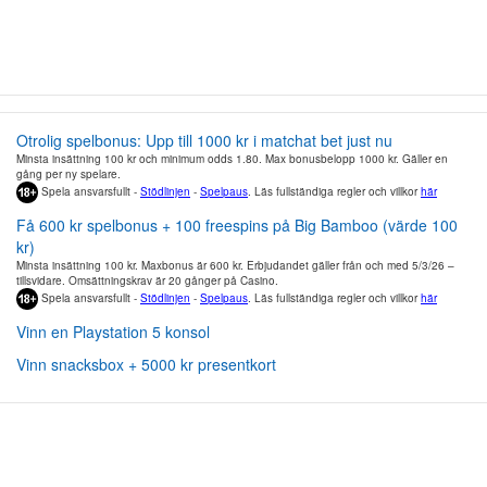
Otrolig spelbonus: Upp till 1000 kr i matchat bet just nu
Minsta insättning 100 kr och minimum odds 1.80. Max bonusbelopp 1000 kr. Gäller en
gång per ny spelare.
Spela ansvarsfullt -
Stödlinjen
-
Spelpaus
. Läs fullständiga regler och villkor
här
Få 600 kr spelbonus + 100 freespins på Big Bamboo (värde 100
kr)
Minsta insättning 100 kr. Maxbonus är 600 kr. Erbjudandet gäller från och med 5/3/26 –
tillsvidare. Omsättningskrav är 20 gånger på Casino.
Spela ansvarsfullt -
Stödlinjen
-
Spelpaus
. Läs fullständiga regler och villkor
här
Vinn en Playstation 5 konsol
Vinn snacksbox + 5000 kr presentkort