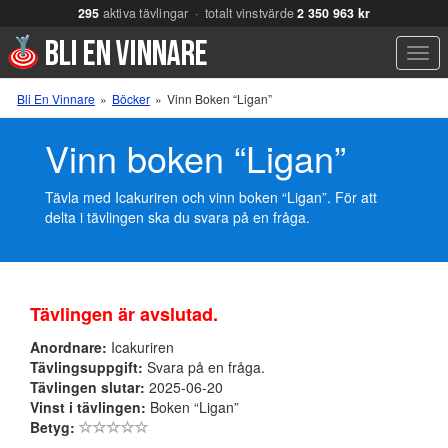
295
aktiva tävlingar · totalt vinstvärde
2 350 963 kr
Men
Bli En Vinnare
»
Böcker
»
Vinn Boken “Ligan”
Vinn boken “Ligan”
Tävla med Icakuriren och vinn boken “Ligan”. För att
delta i tävlingen ska du svara på en fråga.
Tävlingen är avslutad.
Anordnare:
Icakuriren
Tävlingsuppgift:
Svara på en fråga.
Tävlingen slutar:
2025-06-20
Vinst i tävlingen:
Boken “Ligan”
Betyg: