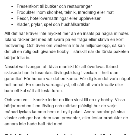
Presentkort till butiker och restauranger
Produkter inom skönhet, teknik, inredning eller mat
Resor, hotellövernattningar eller upplevelser
Kläder, prylar, spel och hushållsartiklar
Allt det här kräver inte mycket mer än en insats på några minuter.
Ibland räcker det med att svara på en fråga eller skriva en kort
motivering. Och även om vinsterna inte är miljonbelopp, så kan
det bli en rolig och givande hobby – särskilt när de första paketen
börjar trilla in.
Nasubi var tvungen att tävla maniskt för att överleva. Ibland
skickade han in tusentals tävlingsbidrag i veckan – helt utan
garantier. För honom var det en kamp. För dig kan det vara något
helt annat: En stunds vardagsflykt, ett sätt att vara kreativ eller
bara ett kul sätt att testa turen.
Och vem vet – kanske leder en liten vinst till en ny hobby. Vissa
börjar med en liten tävling och märker plötsligt hur de varje
månad lyckas kamma hem ett nytt paket. Andra samlar på sina
vinster och ger bort dem som presenter, eller testar produkter de
annars inte hade haft råd med.