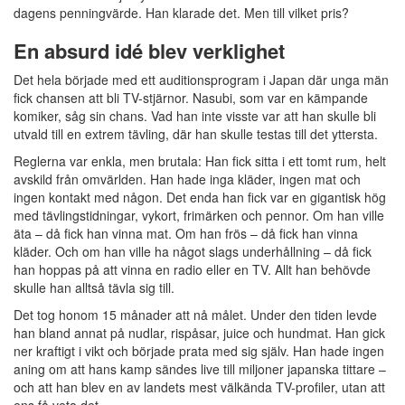
dagens penningvärde. Han klarade det. Men till vilket pris?
En absurd idé blev verklighet
Det hela började med ett auditionsprogram i Japan där unga män
fick chansen att bli TV-stjärnor. Nasubi, som var en kämpande
komiker, såg sin chans. Vad han inte visste var att han skulle bli
utvald till en extrem tävling, där han skulle testas till det yttersta.
Reglerna var enkla, men brutala: Han fick sitta i ett tomt rum, helt
avskild från omvärlden. Han hade inga kläder, ingen mat och
ingen kontakt med någon. Det enda han fick var en gigantisk hög
med tävlingstidningar, vykort, frimärken och pennor. Om han ville
äta – då fick han vinna mat. Om han frös – då fick han vinna
kläder. Och om han ville ha något slags underhållning – då fick
han hoppas på att vinna en radio eller en TV. Allt han behövde
skulle han alltså tävla sig till.
Det tog honom 15 månader att nå målet. Under den tiden levde
han bland annat på nudlar, rispåsar, juice och hundmat. Han gick
ner kraftigt i vikt och började prata med sig själv. Han hade ingen
aning om att hans kamp sändes live till miljoner japanska tittare –
och att han blev en av landets mest välkända TV-profiler, utan att