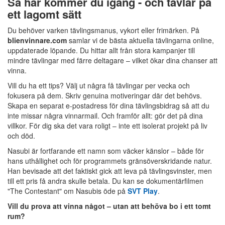
Så här kommer du igång - och tävlar på
ett lagomt sätt
Du behöver varken tävlingsmanus, vykort eller frimärken. På
blienvinnare.com
samlar vi de bästa aktuella tävlingarna online,
uppdaterade löpande. Du hittar allt från stora kampanjer till
mindre tävlingar med färre deltagare – vilket ökar dina chanser att
vinna.
Vill du ha ett tips? Välj ut några få tävlingar per vecka och
fokusera på dem. Skriv genuina motiveringar där det behövs.
Skapa en separat e-postadress för dina tävlingsbidrag så att du
inte missar några vinnarmail. Och framför allt: gör det på dina
villkor. För dig ska det vara roligt – inte ett isolerat projekt på liv
och död.
Nasubi är fortfarande ett namn som väcker känslor – både för
hans uthållighet och för programmets gränsöverskridande natur.
Han bevisade att det faktiskt gick att leva på tävlingsvinster, men
till ett pris få andra skulle betala. Du kan se dokumentärfilmen
"The Contestant" om Nasubis öde på
SVT Play
.
Vill du prova att vinna något – utan att behöva bo i ett tomt
rum?