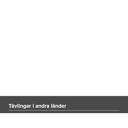
Tävlingar i andra länder
Blienvinner.no
Blivenvinder.dk