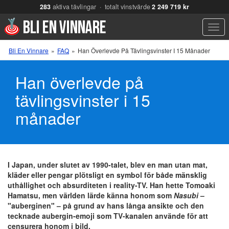
283
aktiva tävlingar · totalt vinstvärde
2 249 719 kr
Men
Bli En Vinnare
»
FAQ
»
Han Överlevde På Tävlingsvinster I 15 Månader
Han överlevde på
tävlingsvinster i 15
månader
I Japan, under slutet av 1990-talet, blev en man utan mat,
kläder eller pengar plötsligt en symbol för både mänsklig
uthållighet och absurditeten i reality-TV. Han hette Tomoaki
Hamatsu, men världen lärde känna honom som
Nasubi
–
"auberginen" – på grund av hans långa ansikte och den
tecknade aubergin-emoji som TV-kanalen använde för att
censurera honom i bild.