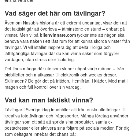
ens få veta det.
Vad säger det här om tävlingar?
Även om Nasubis historia är ett extremt undantag, visar den att
det faktiskt går att överleva – åtminstone en stund – enbart på
vinster. Men vi på
blienvinnare.com
tycker inte att någon ska
behöva vara naken i ett låst rum för att kunna skörda vinster från
tävlingar. Vi vill istället inspirera dig att delta i roliga och
lättillgängliga tävlingar där du kan vinna saker som förgyller
vardagen, utan stress eller isolering.
Det finns många där ute som vinner något varje månad – från
biobiljetter och matkassar till elektronik och weekendresor.
Skillnaden? De gör det på fritiden. Hemifrån. I kläder. Med mat i
magen och full kontroll över sin vardag.
Vad kan man faktiskt vinna?
Tävlingar i Sverige idag innehåller allt från enkla utlottningar till
kreativa fototävlingar och frågesporter. Många företag använder
tävlingar som ett sätt att sprida sina produkter, samla e-
postadresser eller aktivera sina följare på sociala medier. För dig
som deltagare innebär det chans på: