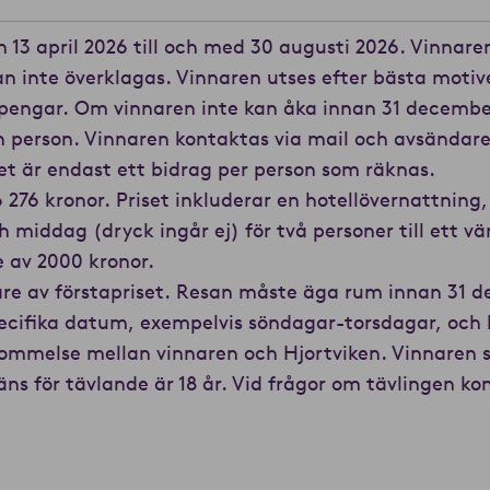
 13 april 2026 till och med 30 augusti 2026. Vinnaren
an inte överklagas. Vinnaren utses efter bästa motiv
pengar. Om vinnaren inte kan åka innan 31 decembe
an person. Vinnaren kontaktas via mail och avsändare
et är endast ett bidrag per person som räknas.
 276 kronor. Priset inkluderar en hotellövernattning, t
h middag (dryck ingår ej) för två personer till ett vä
de av 2000 kronor.
are av förstapriset. Resan måste äga rum innan 31 
pecifika datum, exempelvis söndagar-torsdagar, och
ommelse mellan vinnaren och Hjortviken. Vinnaren st
äns för tävlande är 18 år. Vid frågor om tävlingen k