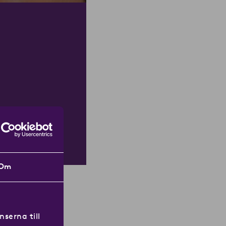
Om
serna till