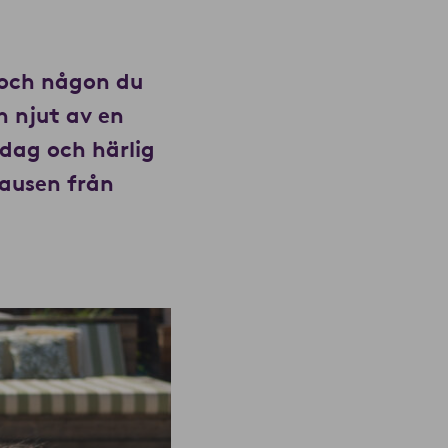
 och någon du
h njut av en
dag och härlig
pausen från