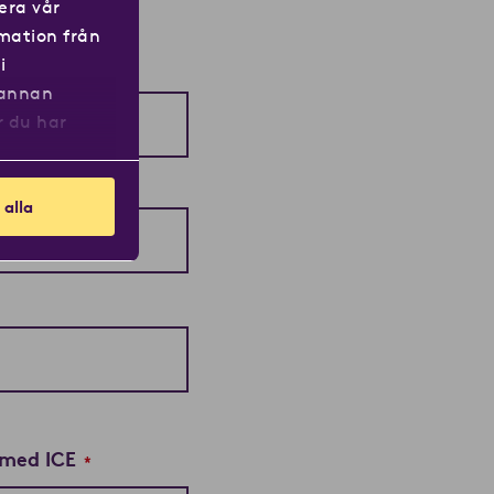
era vår
rmation från
i
 annan
r du har
 alla
 med ICE
*