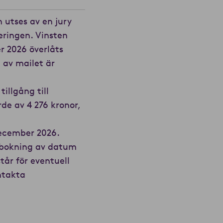
 utses av en jury
eringen. Vinsten
r 2026 överlåts
 av mailet är
illgång till
rde av 4 276 kronor,
december 2026.
 bokning av datum
år för eventuell
ontakta