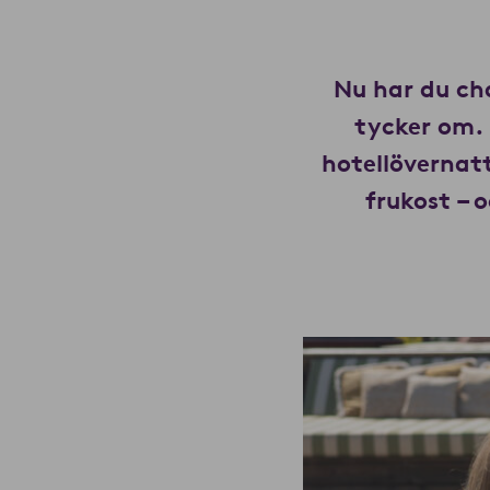
Nu har du ch
tycker om. 
hotellövernat
frukost – 