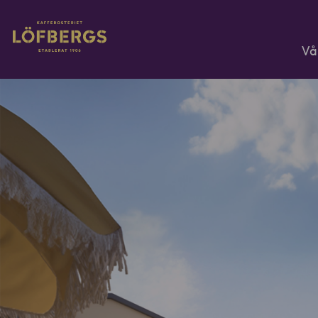
Gå till huvudinnehåll
Vå
Ange din sökfråga...