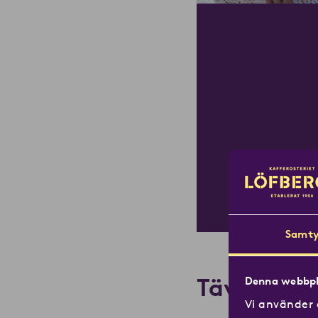
Samty
Tävling s
Denna webbpl
Vi använder 