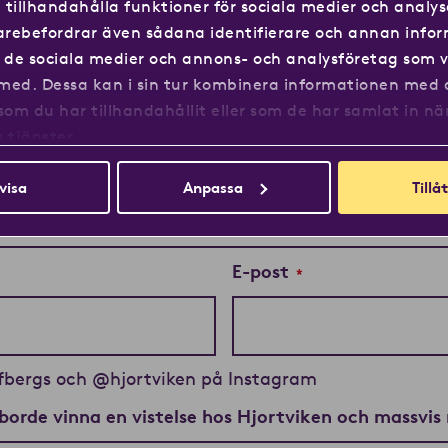
tillhandahålla funktioner för sociala medier och analys
lt
idarebefordrar även sådana identifierare och annan info
ll de sociala medier och annons- och analysföretag som v
med. Dessa kan i sin tur kombinera informationen med
som du har tillhandahållit eller som de har samlat in nä
 tjänster.
postnummer och ort)
visa
Anpassa
Tillåt
E-post
*
lofbergs och @hjortviken på Instagram
borde vinna en vistelse hos Hjortviken och massvis