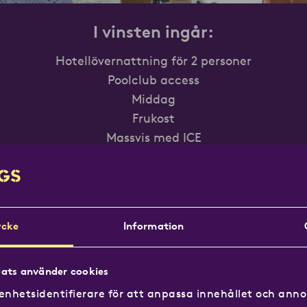
I vinsten ingår:
Hotellövernattning för 2 personer
Poolclub access
Middag
Frukost
Massvis med ICE
Läs mer om Hjortviken!
cke
Information
ommar 2026
ats använder cookies
enhetsidentifierare för att anpassa innehållet och annon