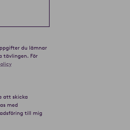
uppgifter du lämnar
 tävlingen. För
olicy
 att skicka
las med
adsföring till mig