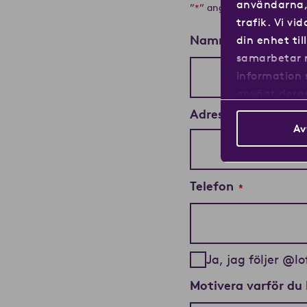
användarna, 
”
” anger obligatoriska fä
*
trafik. Vi v
Namn
din enhet ti
*
samarbetar 
information 
använt deras
Adress (inklusive 
Av
Telefon
*
Ja, jag följer @
Motivera varför du 