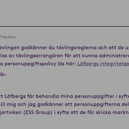
l tecken
ävlingen godkänner du tävlingsreglerna och att de 
las av tävlingsarrangören för att kunna administrera
ga personuppgiftspolicy läs här:
Löfbergs integritetsp
 år.
t Löfbergs får behandla mina personuppgifter i syfte
ill mig och jag godkänner att personuppgifterna de
ortviken (ESS Group) i syfte att de får skicka markn