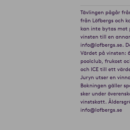
Tävlingen pågår från
från Löfbergs och k
kan inte bytas mot 
vinsten till en ann
info@lofbergs.se. D
Värdet på vinsten: 6
poolclub, frukost oc
och ICE till ett vär
Juryn utser en vinn
Bokningen gäller s
sker under överensk
vinstskatt. Åldersgr
info@lofbergs.se